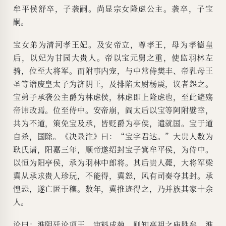
牟平侯舒卒，子袭嗣。尚显宗女隆虑公主。袭卒，子宝
嗣。
宝女弟为清河孝王妃。及安帝立，尊孝王，母为孝德皇
后，以妃为甘园大贵人。帝以宝元舅之重，使监羽林左
骑，位至大将军。而附事内宠，与中常侍樊丰、帝乳母王
圣等谮废皇太子为济阴王，及排陷太尉杨震，议者怨之。
宝弟子承袭公主爵为林虑侯，林虑即上隆虑也，至此避殇
帝讳改焉。位至侍中。安帝崩，阎太后以宝等阿附嬖幸，
共为不道，策免宝及承，皆贬爵为亭侯，遣就国。宝于道
自杀，国除。《决录注》曰：“宝字君达。”大贵人数为
耿氏请，阳嘉三年，顺帝遂绍封宝子箕牟平侯，为侍中。
以恒为阳亭侯，承为羽林中郎将。其后贵人薨，大将军梁
冀从承求贵人珍玩，不能得，冀怒，风有司奏夺其封。承
惶恐，遂亡匿于穰。数年，冀推迹得之，乃并族其家十余
人。
论曰：淮阴廷论项王，审料成埶，则知高祖之庙胜矣。淮