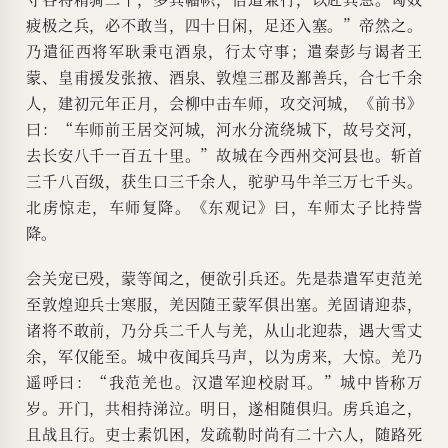
疲极之兵，必不敢当，四十日闲，足还入塞。”帝然之。
乃遣征西将军耿秉屯酒泉，行太守事；遣秦彭与谒者王
蒙、皇甫援发张掖、酒泉、敦煌三郡及鄯善兵，合七千余
人，建初元年正月，会柳中击车师，攻交河城，《前书》
曰：“车师前王居交河城，河水分流绕城下，故号交河，
去长安八千一百五十里。”故城在今西州交河县也。斩首
三千八百级，获生口三千余人，驼驴马牛羊三万七千头。
北虏惊走，车师复降。《东观记》曰，车师太子比持訾
降。
会关宠已殁，蒙等闻之，便欲引兵还。先是恭遣军吏范羌
至敦煌迎兵士寒服，羌因随王蒙军俱出塞。羌固请迎恭，
诸将不敢前，乃分兵二千人与羌，从山北迎恭，遇大雪丈
余，军仅能至。城中夜闻兵马声，以为虏来，大惊。羌乃
遥呼曰：“我范羌也。汉遣军迎校尉耳。”城中皆称万
岁。开门，共相持涕泣。明日，遂相随俱归。虏兵追之，
且战且行。吏士素饥困，发疏勒时尚有二十六人，随路死