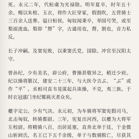
死。永元二年，代桓虞为光禄勋。明年夏卒，时年五十
余。赐以朱棺、玉衣，将作大匠穿冢，假鼓吹，五营骑士
三百余人送葬。谥曰桓侯。匈奴闻秉卒，举国号哭，或至
梨面流血。梨即“剺”字，古通用也，剺，割也，音力私
反。
长子冲嗣。及窦宪败，以秉窦氏党，国除。冲官至汉阳太
守。
曾孙纪，少有美名，辟公府，曹操甚敬异之，稍迁少府。
纪以操将篡汉，建安二十三年，与大医令吉ぶ、“ぶ”或
作“平”。丞相司直韦晃谋起兵诛操，不克，夷三族。于
时衣冠盛门坐纪罹祸灭者众矣。
夔字定公。少有气决。永元初，为车骑将军窦宪假司马，
北击匈奴，转骑都尉。三年，宪复出河西，以夔为大将军
左校尉。将精骑八百，出居延塞，直奔北单于廷，于金微
山斩阏氏、名王已下五千余级，单于与数骑脱亡，尽获其