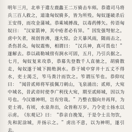
明年三月，北单于遣左鹿蠡王二万骑击车师。恭遣司马将
兵三百人救之，道逢匈奴骑多，皆为所殁。匈奴遂破杀后
王安得，而攻金蒲城。恭乘城搏战，以毒药傅矢。传语匈
奴曰：“汉家箭神，其中疮者必有异。”因发强弩射之。
虏中矢者，视创皆沸，遂大惊。会天暴风雨，随雨击之，
杀伤甚众。匈奴震怖，相谓曰：“汉兵神，真可畏也！”
遂解去。恭以疏勒城傍有涧水可固，五月，乃引兵据之。
七月，匈奴复来攻恭，恭募先登数千人直驰之，胡骑散
走，匈奴遂于城下拥绝涧水。恭于城中穿井十五丈不得
水，吏士渴乏，笮马粪汁而饮之。笮谓压笮也。恭仰叹
曰：“闻昔贰师将军拔佩刀刺山，飞泉涌出；贰师，大宛
中城名，昔武帝时使李广利伐大宛，期至贰师城，因以为
号也。今汉德神明，岂有穷哉。”乃整衣服向井再拜，为
吏士祷。有顷，水泉奔出，众皆称万岁。乃令吏士扬水以
示虏。《东观记》曰：“恭亲自挽笼，于是令士且勿饮，
先和泥涂城，并扬示之。”虏出不意，以为神明，遂引
去。