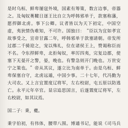
是时乌桓、鲜卑屡寇外境，国素有筹策，数言边事，帝器
之。及匈奴薁鞬日逐王比自立为呼韩邪单于，款塞称藩，
愿捍御北虏。事下公卿。议者皆以为天下初定，中国空
虚，夷狄情伪难知，不可许。国独曰：“臣以为宜如孝宣
故事受之，宣帝甘露二年，呼韩邪单于款塞请朝。帝发所
过郡二千骑迎之，宠以殊礼，位在诸侯王上，赞谒称臣而
不名。令东捍鲜卑，北拒匈奴，率厉四夷，完复边郡，使
塞下无晏开之警，晏，晚也。有警急则开门晚也。万世安
宁之策也。”帝从其议，遂立比为南单于。由是乌桓、鲜
卑保塞自守，北虏远遁，中国少事。二十七年，代冯勤为
大司农。又上言宜置度辽将军，左右校尉，屯五原以防逃
亡。永平元年卒官。显宗追思国言，后遂置度辽将军，左
右校尉，如其议焉。
国二子：秉，夔。
秉字伯初，有伟体，腰带八围。博通书记，能说《司马兵