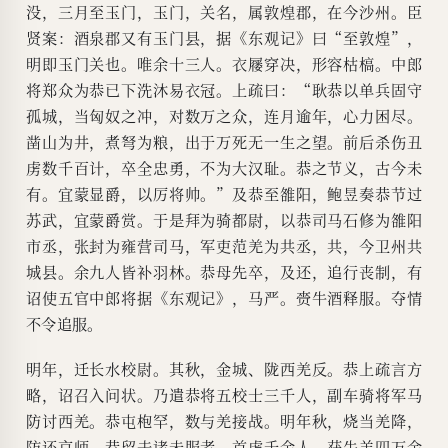
没，三月至玉门，玉门，关名，属敦煌郡，在今沙州。臣
贤案：酒泉郡又有玉门县，据《东观记》曰“至敦煌”，
明即玉门关也。唯余十三人。衣屦穿决，形容枯槁。中郎
将郑众为恭已下洗沐易衣冠。上疏曰：“耿恭以单兵固守
孤城，当匈奴之冲，对数万之众，连月逾年，心力困尽。
凿山为井，煮弩为粮，出于万死无一生之望。前后杀伤丑
虏数千百计，卒全忠勇，不为大汉耻。恭之节义，古今未
有。宜蒙显爵，以厉将帅。”及恭至雒阳，鲍昱奏恭节过
苏武，宜蒙爵赏。于是拜为骑都尉，以恭司马石修为雒阳
市丞，张封为雍营司马，军吏范羌为共丞，共，今卫州共
城县。余九人皆补羽林。恭母先卒，及还，追行丧制，有
诏使五官中郎将据《东观记》，马严。赍牛酒释服。夺情
不令追服。
明年，迁长水校尉。其秋，金城、陇西羌反。恭上疏言方
略，诏召入问状。乃遣恭将五校士三千人，副车骑将军马
防讨西羌。恭屯枹罕，数与羌接战。明年秋，烧当羌降，
防还京师，恭留击诸未服者，首虏千余人，获牛羊四万余