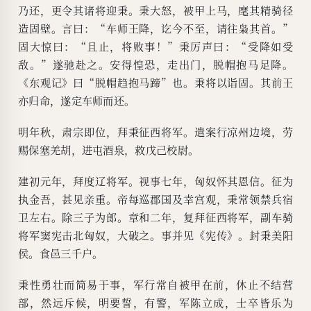
乃还，更令其诸将迎秉。秉大怒，被甲上马，麾其精骑径
造固壁。言曰：“车师王降，讫今不至，请往枭其首。”
固大惊曰：“且止，将败事！”秉厉声曰：“受降如受
敌。”遂驰赴之。安得惶恐，走出门，脱帽抱马足降。
《东观记》曰“脱帽趋抱马蹄”也。秉将以诣固。其前王
亦归命，遂定车师而还。
明年秋，肃宗即位，拜秉征西将军。遣案行凉州边境，劳
赐保塞羌胡，进屯酒泉，救戊己校尉。
建初元年，拜度辽将军。视事七年，匈奴怀其恩信。征为
执金吾，甚见亲重。帝每巡郡国及幸宫观，秉常领禁兵宿
卫左右。除三子为郎。章和二年，复拜征西将军，副车骑
将军窦宪击北匈奴，大破之。事并见《宪传》。封秉美阳
侯。食邑三千户。
秉性勇壮而简易于事，军行常自被甲在前，休止不结营
部，然远斥候，明要誓，有警，军陈立成，士卒皆乐为