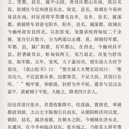
之。望都，县名，属中山国。尧母庆都山在南，故以名
焉。故城在今定州唐县东北。故安，县名，故城在今易州
易县东南。时征虏将军祭遵屯良乡，良乡，县名，属涿
郡。骁骑将车刘喜屯阳乡，阳乡，县名，属涿郡，故城在
今幽州故安县西北。以拒彭宠。宠遣弟纯将匈奴二千余
骑，宠自引兵数万，分为两道以击遵、喜。胡骑经军都，
军都，县，属广阳郡，有军都山，在西北，今幽州昌平
县。舒袭破其众，斩匈奴两王，宠乃退走。况复与舒攻
宠，取军都。五年，宠死，天子嘉况功，使光禄大夫持节
迎况，《袁山松书》曰：“使光禄大夫樊宏诏况曰：‘惟
况功大，不宜监察从事。边郡寒苦，不足久居。其诣行在
所。’”赐甲第，奉朝请。封舒为牟平侯。遣弇与吴汉击
富平、获索贼于平原，大破之，降者四万余人。
因诏弇进讨张步。弇悉收集降卒，结部曲，置将吏，率骑
都尉刘歆、太山太守陈俊引兵而东，从朝阳桥济河以度。
朝阳，县名，属济南郡，在朝水之阳。今朝城在济水北，
有漯河，在今齐州临济县东。张步闻之，乃使其大将军费