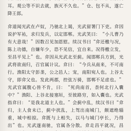
耳。观公等不识去就，族灭不久也。”仓、包不从，遂亡
降王郎。
弇道闻光武在卢奴，乃驰北上谒，光武留署门下吏。弇因
说护军祐，求归发兵，以定邯郸。光武笑曰：“小儿曹乃
有大意哉！”因数召见加恩慰。续汉书曰“弇还檄与况，
陈上功德，自嫌年少，恐不见信，宜自来。况得檄立发，
至昌平见上”也。弇因从光武北至蓟。闻邯郸兵方到，光
武将欲南归，召官属计议。弇曰：“今兵从南来，不可南
行。渔阳太守彭垄，公之邑人；宠，南阳宛人也。上谷太
守，即弇父也。发此两郡，控弦万骑，邯郸不足虑也。”
光武官属腹心皆不肯，曰：“死尚南首，柰何北行入囊
中？”渔阳、上谷北接塞垣，至彼路穷，如入囊也。光武
指弇曰：“是我北道主人也。”会蓟中乱，续汉书曰“弇
归，主人食未已，蓟中扰乱，上驾出南城门，颇遮绝辎
重，城中相掠。弇既与上相失，以马与城门亭长，乃得
出”也。光武遂南驰，官属各分散。弇走昌平就况，昌