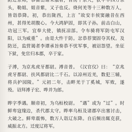
头，勒姐、姐音紫，又子也反。烧何羌等十三种数万人，
皆诣恭降。初，恭出陇西，上言“故安丰侯窦融昔在西
州，甚得羌胡腹心。今大鸿胪固，即其子孙。前击白山，
功冠三军。宜奉大使，镇抚凉部。令车骑将军防屯军汉
阳，以为威重”。由是大忤于防。忿恭荐窦固夺其权。及
防还，监营谒者李谭承旨奏恭不忧军事，被诏怨望。坐征
下狱，免官归本郡，卒于家。
子溥，为京兆虎牙都尉。溥音普。《汉官仪》曰：“京兆
虎牙都尉、扶风都尉比二千石。以凉州近羌，数犯三辅，
将兵护园陵。”元初二年，击畔羌于丁奚城，军败，遂
殁。诏拜溥子宏、哗并为郎。
晔字季遇。顺帝初，为乌桓校尉。“遇”或为“过”。时
鲜卑寇缘边，杀代郡太守。晔率乌桓及诸郡卒出塞讨击，
大破之。鲜卑震怖，数万人诣辽东降。自后频出辄克获，
威振北方。迁度辽将军。