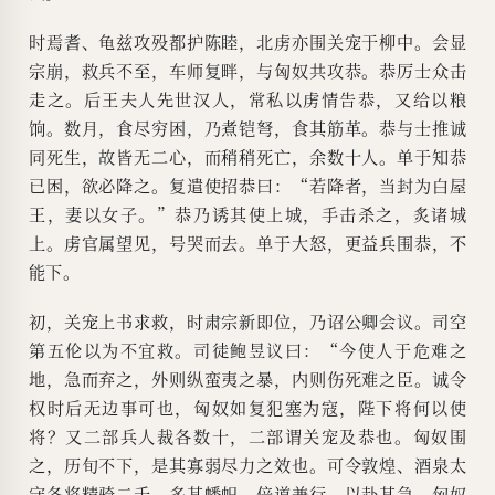
时焉耆、龟兹攻殁都护陈睦，北虏亦围关宠于柳中。会显
宗崩，救兵不至，车师复畔，与匈奴共攻恭。恭厉士众击
走之。后王夫人先世汉人，常私以虏情告恭，又给以粮
饷。数月，食尽穷困，乃煮铠弩，食其筋革。恭与士推诚
同死生，故皆无二心，而稍稍死亡，余数十人。单于知恭
已困，欲必降之。复遣使招恭曰：“若降者，当封为白屋
王，妻以女子。”恭乃诱其使上城，手击杀之，炙诸城
上。虏官属望见，号哭而去。单于大怒，更益兵围恭，不
能下。
初，关宠上书求救，时肃宗新即位，乃诏公卿会议。司空
第五伦以为不宜救。司徒鲍昱议曰：“今使人于危难之
地，急而弃之，外则纵蛮夷之暴，内则伤死难之臣。诚令
权时后无边事可也，匈奴如复犯塞为寇，陛下将何以使
将？又二部兵人裁各数十，二部谓关宠及恭也。匈奴围
之，历旬不下，是其寡弱尽力之效也。可令敦煌、酒泉太
守各将精骑二千，多其幡帜，倍道兼行，以赴其急。匈奴