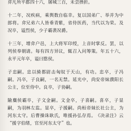
弇凡所平郡四十六，屠城三百，未尝挫折。
十二年，况疾病，乘舆数自临幸。复以国弟广、举并为中
郎将。弇兄弟六人皆垂青紫，省侍医药，当代以为荣。及
况卒，谥烈侯，少子霸袭况爵。
十三年，增弇户邑，上大将军印绶，上音时掌反。罢，以
列侯奉朝请。每有四方异议，辄召入问筹策。年五十六，
永平元年卒，谥曰愍侯。
子忠嗣。忠以骑都尉击匈奴于天山，有功。忠卒，子冯
嗣。冯卒，子良嗣，一名无禁。延光中，尚安帝妹濮阳长
公主，位至侍中。良卒，子协嗣。
隃麋侯霸卒，子文金嗣。文金卒，子喜嗣。喜卒，子显
嗣，为羽林左监。显卒，子援嗣。尚桓帝妹长社公主，为
河东太守。后曹操诛耿氏，唯援孙弘存焉。《决录注》云
“援字伯绪，官至河东太守”也。