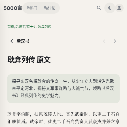
言
5000
热门
讨论
/
/
首页
后汉书
卷十九 耿弇列传
后汉书
耿弇列传 原文
探寻东汉名将耿弇的传奇一生，从少年立志到辅佐光武
帝平定河北，揭秘其军事谋略与忠诚气节，领略《后汉
书》经典列传的史学魅力。
耿弇字伯昭，扶风茂陵人也。其先武帝时，以吏二千石自
钜鹿徙焉。武帝时，徙吏二千石高赀富人及豪杰并兼之家