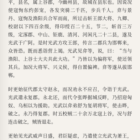
平，县名，属上谷郡，今幽州县，故城在县东也。因说况
使寇恂东约彭宠，各发突骑二千匹，步兵千人。弇与景
丹、寇恂及渔阳兵合军而南，所过击斩王郎大将、九卿、
校尉以下四百余级，得印绶百二十五，节二，斩首三万
级，定涿郡、中山、钜鹿、清河、河闲凡二十二县，遂及
光武于广阿。是时光武方攻王郎，传言二郡兵为邯郸来，
众皆恐。既而悉诣营上谒。光武见弇等，说，曰：“当与
渔阳、上谷士大夫共此大功。”乃皆以为偏将军，使还领
其兵。加况大将军、兴义侯，得自置偏裨。弇等遂从拔邯
郸。
时更始征代郡太守赵永，而况劝永不应召，令诣于光武。
光武遣永复郡。永北还，而代令张晔据城反畔，乃招迎匈
奴、乌桓以为援助。光武以弇弟舒为复胡将军，使击晔，
破之。永乃得复郡。时五校贼二十余万北寇上谷，况与舒
连击破之，贼皆退走。
更始见光武威声日盛，君臣疑虑，乃遣使立光武为萧王，