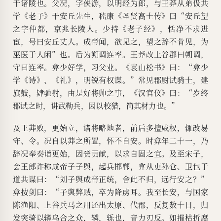
于诸陵也。父况，字侠游，以明经为郎，与王莽从弟伋共
学《老子》于安丘先生，嵇康《圣贤高士传》曰“安丘望
之字仲都，京兆长陵人。少持《老子经》，恬净不求进
宦，号曰安丘丈人。成帝闻，欲见之，望之辞不肯见，为
巫医于人闲”也。后为朔调连率。王莽改上谷郡曰朔调，
守曰连率。弇少好学，习父业。《袁山松书》曰：“弇少
学《诗》、《礼》，明锐有权谋。”常见郡尉试骑士，建
旗鼓，肄驰射，由是好将帅之事，《汉官仪》曰：“岁终
郡试之时，讲武勒兵，因以校猎，简其材力也。”
及王莽败，更始立，诸将略地者，前后多擅威权，辄改易
守、令。况自以莽之所置，怀不自安。时弇年二十一，乃
辞况奉奏诣更始，因赍贡献，以求自固之宜。及至宋子，
会王郎诈称成帝子子舆，起兵邯郸，弇从吏孙仓、卫包于
道共谋曰：“刘子舆成帝正统，舍此不归，远行安之？”
弇按剑曰：“子舆弊贼，卒为降虏耳。我至长安，与国家
陈渔阳、上谷兵马之用还出太原、代郡，反复数十日，归
发突骑以辚乌合之众，辚，轹也，音力刃反。如摧枯折腐