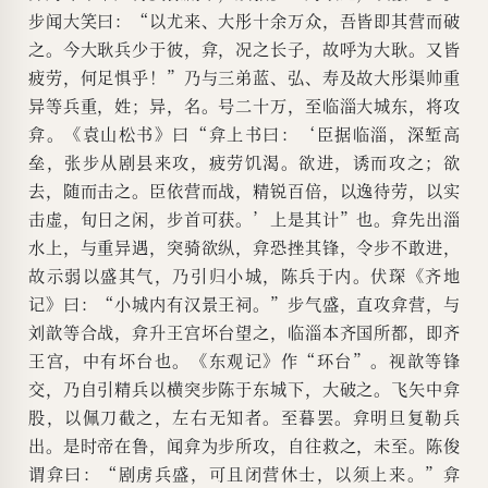
步闻大笑曰：“以尤来、大彤十余万众，吾皆即其营而破
之。今大耿兵少于彼，弇，况之长子，故呼为大耿。又皆
疲劳，何足惧乎！”乃与三弟蓝、弘、寿及故大彤渠帅重
异等兵重，姓；异，名。号二十万，至临淄大城东，将攻
弇。《袁山松书》曰“弇上书曰：‘臣据临淄，深堑高
垒，张步从剧县来攻，疲劳饥渴。欲进，诱而攻之；欲
去，随而击之。臣依营而战，精锐百倍，以逸待劳，以实
击虚，旬日之闲，步首可获。’上是其计”也。弇先出淄
水上，与重异遇，突骑欲纵，弇恐挫其锋，令步不敢进，
故示弱以盛其气，乃引归小城，陈兵于内。伏琛《齐地
记》曰：“小城内有汉景王祠。”步气盛，直攻弇营，与
刘歆等合战，弇升王宫坏台望之，临淄本齐国所都，即齐
王宫，中有坏台也。《东观记》作“环台”。视歆等锋
交，乃自引精兵以横突步陈于东城下，大破之。飞矢中弇
股，以佩刀截之，左右无知者。至暮罢。弇明旦复勒兵
出。是时帝在鲁，闻弇为步所攻，自往救之，未至。陈俊
谓弇曰：“剧虏兵盛，可且闭营休士，以须上来。”弇