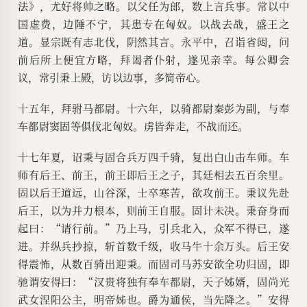
法》，尤好将帅之略。以父任为郎，数上言兵事。常以中
国虚费，边陲不宁，其患专在匈奴。以战去战，盛王之
道。显宗既有志北伐，阴然其言。永平中，召诣省闼，问
前后所上便宜方略，拜谒者仆射，遂见亲幸。每公卿会
议，常引秉上殿，访以边事，多简帝心。
十五年，拜驸马都尉。十六年，以骑都尉秦彭为副，与奉
车都尉窦固等俱伐北匈奴。虏皆奔走，不战而还。
十七年夏，诏秉与固合兵万四千骑，复出白山击车师。车
师有后王、前王，前王即后王之子，其廷相去五百余里。
固以后王道远，山谷深，士卒寒苦，欲攻前王。秉议先赴
后王，以为并力根本，则前王自服。固计未决。秉奋身而
起曰：“请行前。”乃上马，引兵北入，众军不得已，遂
进。并纵兵抄掠，斩首数千级，收马牛十余万头。后王安
得震怖，从数百骑出迎秉。而固司马苏安欲全功归固，即
驰谓安得曰：“汉贵将独有奉车都尉，天子姊婿，固尚光
武女涅阳公主，明帝姊也。爵为通侯，当先降之。”安得