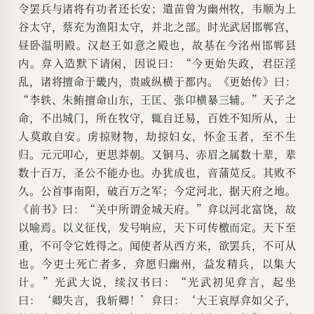
令罢兵与诸将有功者还长安；遣苗曾为幽州牧，韦顺为上
谷太守，蔡充为渔阳太守，并北之部。时光武居邯郸宫，
昼卧温明殿。汉赵王如意之殿也，故基在今洺州邯郸县
内。弇入造默下请闲，因说曰：“今更始失政，君臣淫
乱，诸将擅命于畿内，贵戚纵横于都内。《更始传》曰：
“李轶、朱鲔擅命山东，王匡、张卬横暴三辅。”天子之
命，不出城门，所在牧守，辄自迁易，百姓不知所从，士
人莫敢自安。虏掠财物，劫掠妇女，怀金玉者，至不生
归。元元叩心，更思莽朝。又铜马、赤眉之属数十辈，辈
数十百万，圣公不能办也。办犹成也，音蒲苋反。其败不
久。公首事南阳，破百万之军；今定河北，据天府之地。
《前书》曰：“关中所谓金城天府。”弇以河北富饶，故
以喻焉。以义征伐，发号响应，天下可传檄而定。天下至
重，不可令它姓得之。闻使者从西方来，欲罢兵，不可从
也。今吏士死亡者多，弇愿归幽州，益发精兵，以集大
计。”光武大说，续汉书曰：“光武初见弇言，起坐
曰：‘卿失言，我斩卿！’弇曰：‘大王哀厚弇如父子，