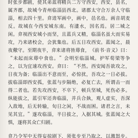
时张步都剧，使其弟蓝将精兵二万守西安，西安，县名，
属齐郡，故城今青州临淄县西北。诸郡太守合万余人守临
淄，相去四十里。弇进军画中，画中，邑名也。画音胡麦
反。故城在今西安城东南。有澅水，因名焉。居二城之
闲。弇视西安城小而坚，且蓝兵又精，临淄名虽大而实易
攻，乃来诸校会，会犹集也。后五日攻西安。蓝闻之，晨
夜儆守。至期夜半，弇来诸将皆蓐食，《前书·音义》曰：
“未起而床蓐中食也。”会明至临淄城。护军荀梁等争
之，以为宜速攻西安。弇曰：“不然。西安闻吾欲攻之，
日夜为备；临淄出不意而至，必惊扰，吾攻之一日必拔。
拔临淄即西安孤，张蓝与步隔绝，必复亡去，所谓击一而
得二者也。若先攻西安，不卒下，顿兵坚城，死伤必多。
纵能拔之，蓝引军还奔临淄，并兵合埶，观人虚实，吾深
入敌地，后无转输，旬日之闲，不战而困。诸君之言，未
见其宜。”遂攻临淄，半日拔之，入据其城。张蓝闻之大
惧，遂将其众亡归剧。
弇乃令军中无得妄掠剧下，须张步至乃取之，以激怒步。