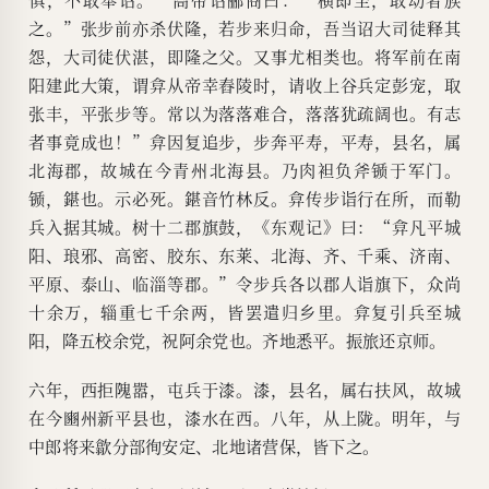
之。”张步前亦杀伏隆，若步来归命，吾当诏大司徒释其
怨，大司徒伏湛，即隆之父。又事尤相类也。将军前在南
阳建此大策，谓弇从帝幸舂陵时，请收上谷兵定彭宠，取
张丰，平张步等。常以为落落难合，落落犹疏阔也。有志
者事竟成也！”弇因复追步，步奔平寿，平寿，县名，属
北海郡，故城在今青州北海县。乃肉袒负斧锧于军门。
锧，鍖也。示必死。鍖音竹林反。弇传步诣行在所，而勒
兵入据其城。树十二郡旗鼓，《东观记》曰：“弇凡平城
阳、琅邪、高密、胶东、东莱、北海、齐、千乘、济南、
平原、泰山、临淄等郡。”令步兵各以郡人诣旗下，众尚
十余万，辎重七千余两，皆罢遣归乡里。弇复引兵至城
阳，降五校余党，祝阿余党也。齐地悉平。振旅还京师。
六年，西拒隗嚣，屯兵于漆。漆，县名，属右扶风，故城
在今豳州新平县也，漆水在西。八年，从上陇。明年，与
中郎将来歙分部徇安定、北地诸营保，皆下之。