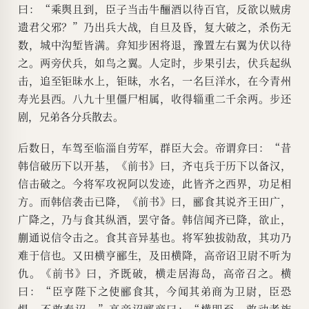
曰：“乘舆且到，臣子当击牛酾酒以待百官，反欲以贼虏
遗君父邪？”乃出兵大战，自旦及昏，复大破之，杀伤无
数，城中沟堑皆满。弇知步困将退，豫置左右翼为伏以待
之。两旁伏兵，如鸟之翼。人定时，步果引去，伏兵起纵
击，追至钜昧水上，钜昧，水名，一名巨洋水，在今青州
寿光县西。八九十里僵尸相属，收得辎重二千余两。步还
剧，兄弟各分兵散去。
后数日，车驾至临淄自劳军，群臣大会。帝谓弇曰：“昔
韩信破历下以开基，《前书》曰，齐屯兵于历下以备汉，
信击破之。今将军攻祝阿以发迹，此皆齐之西界，功足相
方。而韩信袭击已降，《前书》曰，郦食其说齐王田广，
广降之，乃与食其纵酒，罢守备。韩信闻齐已降，欲止，
蒯通说信令击之。食其音异基也。将军独拔勍敌，其功乃
难于信也。又田横亨郦生，及田横降，高帝诏卫尉不听为
仇。《前书》曰，齐既破，横走居海岛，高帝召之。横
曰：“臣亨陛下之使郦食其，今闻其弟商为卫尉，臣恐
惧，不敢奉诏。”高帝诏郦商曰：“横即至，敢动者族