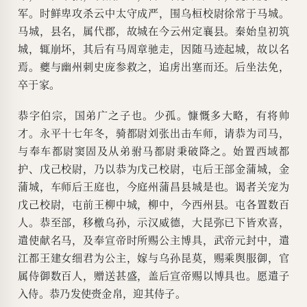
军。时鲜卑攻杀云中太守成严，围乌桓校尉徐常于马城。
马城，县名，属代郡，故城在今云州定襄县。秦始皇初筑
城，辄崩坏，其后有马周章驰走，因随马迹起城，故以名
焉。夔与幽州刺史庞参救之，追虏出塞而还。后坐法免，
卒于家。
恭字伯宗，国弟广之子也。少孤。慷慨多大略，有将帅
才。永平十七年冬，骑都尉刘张出击车师，请恭为司马，
与奉车都尉窦固及从弟驸马都尉秉破降之。始置西域都
护、戊己校尉，乃以恭为戊己校尉，屯后王部金蒲城，金
蒲城，车师后王庭也，今庭州蒲昌县城是也。谒者关宠为
戊己校尉，屯前王柳中城，柳中，今西州县。屯各置数百
人。恭至部，移檄乌孙，示汉威德，大昆弥已下皆欢喜，
遣使献名马，及奉宣帝时所赐公主博具，武帝元封中，遣
江都王建女细君为公主，嫁与乌孙昆莫，赐乘舆服御，官
属侍御数百人，赠送甚盛，盖后宣帝赐以博具也。愿遣子
入侍。恭乃发使赍金帛，迎其侍子。