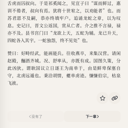
舌虎而囚叔向。于是祁奚闻之，见宣子曰“谋而鲜过，惠
训不倦者，叔向有焉。犹将十世宥之，以劝能者”也。而
苏君恩不及嗣，恭亦终填牢户。追诵龙蛇之章，以为叹
息。史记曰，晋文公返国，赏从亡者。介之推不言禄，禄
亦不及。县书宫门曰“龙欲上天，五蛇为辅。龙已升天，
四蛇各入其宇。一蛇独怨，终不见处”也。
赞曰：好畤经武，能画能兵。往收燕卒，来集汉营。请闲
赵殿，酾酒齐城。况、舒率从，亦既有成。国图久策，分
此凶狄。谓耿国议立日逐王为南单于，由是鲜卑保塞自
守，北虏远遁也。秉洽胡情，夔单虏迹。慊慊伯宗，枯泉
飞液。
没有了
下一章