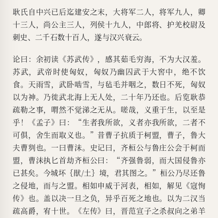
耿氏自中兴已后迄建安之末，大将军二人，将军九人，卿
十三人，尚公主三人，列侯十九人，中郎将、护羌校尉及
刺史、二千石数十百人，遂与汉兴衰云。
论曰：余初读《苏武传》，感其茹毛穷海，不为大汉羞。
苏武，武帝时使匈奴，匈奴乃幽囚武于大窖中，绝不饮
食。天雨雪，武卧啮雪，与毡毛并咽之，数日不死，匈奴
以为神。乃徙武北海上无人处，二十年乃还也。后览耿恭
疏勒之事，喟然不觉涕之无从。嗟哉，义重于生，以至是
乎！《孟子》曰：“生者我所欲，义者亦我所欲，二者不
可俱，舍生而取义也。”昔曹子抗质于柯盟，曹子，鲁大
夫曹刿也。一曰曹沬。史记曰，齐桓公与鲁庄公会于柯而
盟，曹沬执匕首劫齐桓公曰：“齐强鲁弱，而大国侵鲁亦
已甚矣。今城坏｛猒/土｝境，君其图之。”桓公乃尽还鲁
之侵地，而与之盟。相如申威于河表，相如，解见《寇恂
传》也。盖以决一旦之负，异乎百死之地也。以为二汉当
疏高爵，宥十世。《左传》曰，晋范宣子之杀叔向之弟羊