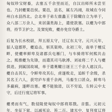
匈奴珍宝财畜，去塞五千余里而还，自汉出师所未尝至
也。乃封夔粟邑侯。粟邑，县名，属左冯翊，故城在今同
州白水县西北。会北单于弟左鹿蠡王于除鞬自立为单于，
众八部二万余人，来居蒲类海上，遣使款塞。以夔为中郎
将，持节卫护之。及窦宪败，夔亦免官夺爵土。
后复为长水校尉，拜五原太守，迁辽东太守。元兴元年，
貊人寇郡界，夔追击，斩其渠帅。永初三年，南单于檀反
畔，使夔率鲜卑及诸郡兵屯雁门，与车骑将军何熙共击
之。熙推夔为先锋，而遣其司马耿溥、刘祉将二千人与夔
俱进。到属国故城，单于遣薁鞬日逐王三千余人遮汉兵。
夔自击其左，令鲜卑攻其右，虏遂败走，追斩千余级，杀
其名王六人，获穹庐车重千余两，马畜生口甚众。鲜卑马
多羸病，遂畔出塞。夔不能独进，以不穷追，左转云中太
守，后迁行度辽将军事。
夔勇而有气，数侵陵使匈奴中郎将郑戬。音翦。元初元
年，坐征下狱，以减死论，笞二百。建光中，复拜度辽将