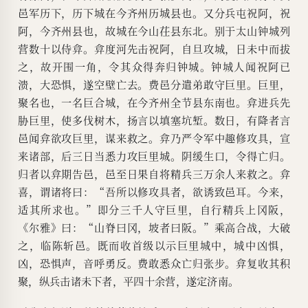
邑军历下，历下城在今齐州历城县也。又分兵屯祝阿，祝
阿，今齐州县也，故城在今山茌县东北。别于太山钟城列
营数十以侍弇。弇度河先击祝阿，自旦攻城，日未中而拔
之，故开围一角，令其众得奔归钟城。钟城人闻祝阿已
溃，大恐惧，遂空壁亡去。费邑分遣弟敢守巨里。巨里，
聚名也，一名巨合城，在今齐州全节县东南也。弇进兵先
胁巨里，使多伐树木，扬言以填塞坑堑。数日，有降者言
邑闻弇欲攻巨里，谋来救之。弇乃严令军中趣修攻具，宣
来诸部，后三日当悉力攻巨里城。阴缓生口，令得亡归。
归者以弇期告邑，邑至日果自将精兵三万余人来救之。弇
喜，谓诸将曰：“吾所以修攻具者，欲诱致邑耳。今来，
适其所求也。”即分三千人守巨里，自行精兵上冈阪，
《尔雅》曰：“山脊曰冈，坡者曰阪。”乘高合战，大破
之，临陈斩邑。既而收首级以示巨里城中，城中凶惧，
凶，恐惧声，音呼勇反。费敢悉众亡归张步。弇复收其积
聚，纵兵击诸未下者，平四十余营，遂定济南。