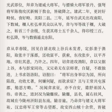
光武即位，拜弇为建威大将军。与骠骑大将军景丹、强弩
将军陈俊攻厌新贼于敖仓，皆破降之。建武二年，更封好
畤侯。食好畤、美阳二县。三年，延岑自武关出攻南阳，
下数城。穰人杜弘率其众以从岑。弇与岑等战于穰，大破
之，斩首三千余级，生获其将士五千余人，得印绶三百。
杜弘降，岑与数骑遁走东阳。
弇从幸舂陵，因见自请北收上谷兵未发者，定彭垄于渔
阳，取张丰于涿郡，还收富平、获索，东攻张步，以平齐
地。帝壮其意，乃许之。四年，诏弇进攻渔阳，弇以父据
上谷，本与彭宠同功，又兄弟无在京师者，自疑，不敢独
进，上书求诣洛阳。诏报曰：“将军出身举宗为国，所向
陷敌，功效尤著，何嫌何疑，而欲求征？且与王常共屯涿
郡，勉思方略。”况闻弇求征，亦不自安，遣舒弟国入
侍。帝善之，进封况为隃麋侯。隃麋，县名，属右扶风，
故城在今陇州汧阳县东南。隃音逾。乃命弇与建义大将军
祐、汉忠将军王常等击望都、故安西山贼十余营，皆破