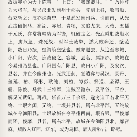
故披赤心为大王陈事。’上曰：‘我戏卿耳。’”乃拜弇
为大将军，与吴汉北发幽州十郡兵。弇到上谷，收韦顺、
蔡充斩之；汉亦诛苗曾。于是悉发幽州兵，引而南，从光
武击破铜马、高湖、赤眉、青犊，又追尤来、大枪、五幡
于元氏，弇常将精骑为军锋，辄破走之。光武乘胜战顺水
上，虏危急，殊死战。时军士疲弊，遂大败奔还，壁范
阳，数日乃振，壁谓筑垒壁也。贼亦退去，从追至容城、
小广阳、安次，连战破之。容城，县名，属涿郡，故城在
今易州乃县也。广阳国有广阳县，故曰小广阳，及安次，
县名，并在今幽州也。光武还蓟，复遣弇与吴汉、景丹、
盖延、祐、邳彤、耿纯、刘植、岑彭、祭遵、坚镡、王
霸、陈俊、马武十三将军，追贼至潞东，及平谷，平谷，
解见光武纪。再战，斩首万三千余级，遂穷追于右北平无
终、土垠之闲，无终、土垠并县名，属右北平郡。无终故
城在今渔阳县。土垠故城在今平州西南。垠音银。至俊靡
而还。俊靡，县名，属右北平，故城在今渔阳县北。靡音
麻。贼散入辽西、辽东，或为乌桓、貊人所钞击，略尽。