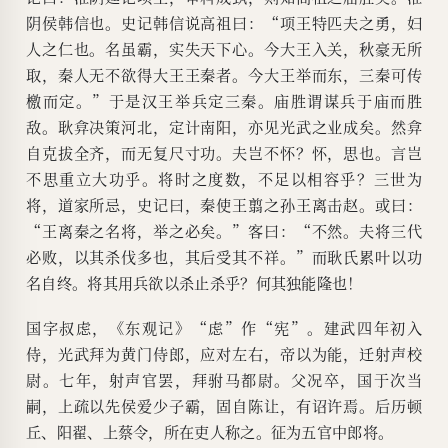
阴侯韩信也。史记韩信说高祖曰：“项王特匹夫之勇，妇
人之仁也。名虽霸，实失天下心。今大王入关，秋豪无所
取，秦人无不欲得大王王秦者。今大王举而东，三秦可传
檄而定。”于是汉王举兵定三秦。庙胜谓谋兵于庙而胜
敌。耿弇决策河北，定计南阳，亦见光武之业成矣。然弇
自克拔全齐，而无复尺寸功。夫岂不怀？怀，思也。言岂
不思重立大功乎。将时之度数，不足以相容乎？三世为
将，道家所忌，史记曰，秦使王翦之孙王离击赵。或曰：
“王离秦之名将，举之必矣。”客曰：“不然。夫将三代
必败，以其杀伐多也，其后受其不祥。”而耿氏累叶以功
名自终。将其用兵欲以杀止杀乎？何其独能隆也！
国字叔虑，《东观记》“虑”作“宪”。建武四年初入
侍，光武拜为黄门侍郎，应对左右，帝以为能，迁射声校
尉。七年，射声官罢，拜驸马都尉。父况卒，国于次当
嗣，上疏以先侯爱少子霸，固自陈让，有诏许焉。后历顿
丘、阳翟、上蔡令，所在吏人称之。征为五官中郎将。