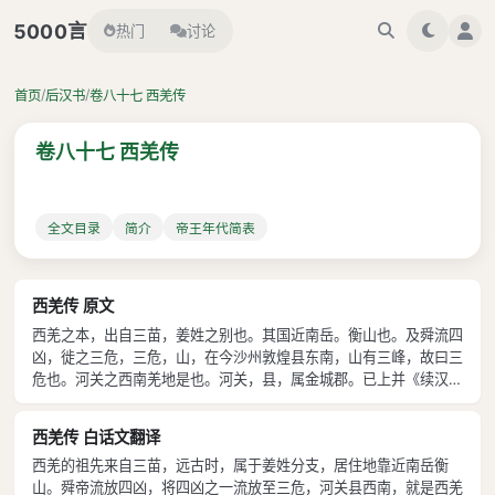
言
5000
热门
讨论
/
/
首页
后汉书
卷八十七 西羌传
卷八十七 西羌传
全文目录
简介
帝王年代简表
西羌传 原文
西羌之本，出自三苗，姜姓之别也。其国近南岳。衡山也。及舜流四
凶，徙之三危，三危，山，在今沙州敦煌县东南，山有三峰，故曰三
危也。河关之西南羌地是也。河关，县，属金城郡。已上并《续汉
书》文。滨于赐支，至乎河首，绵地千里。赐支者，《禹贡》所谓析
支者也。南接蜀、汉徼外蛮夷，西北接鄯善、车师诸国。所居无常，
西羌传 白话文翻译
依随水草。地少五谷，以产牧为业。
西羌的祖先来自三苗，远古时，属于姜姓分支，居住地靠近南岳衡
山。舜帝流放四凶，将四凶之一流放至三危，河关县西南，就是西羌