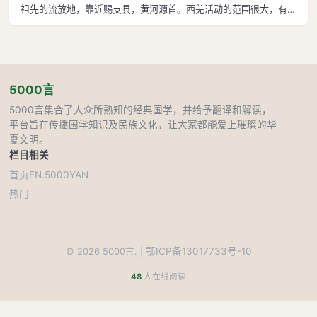
祖先的流放地，靠近赐支县，黄河源首。西羌活动的范围很大，有上
千里之广。赐支，《禹贡》记载为析支，南与蜀郡、汉中郡蛮夷相
属，西北与鄯善、车师诸国相邻。羌人居无定所，随水草放牧牛羊，
地上少量种植谷物，以畜牧为主。羌人
5000言
5000言集合了大众所熟知的经典国学，并给予翻译和解读，
平台旨在传播国学知识及民族文化，让大家都能爱上璀璨的华
夏文明。
栏目
相关
首页
EN.5000YAN
热门
鄂ICP备13017733号-10
©
2026
5000言. |
48
人在线阅读