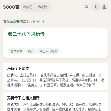
言
5000
热门
讨论
/
/
首页
后汉书
卷二十八下 冯衍传
卷二十八下 冯衍传
全文目录
简介
帝王年代简表
冯衍传下 原文
建武末，上疏自陈曰： 臣伏念高祖之略而陈平之谋，毁之则疏，誉
之则亲。《史记》曰，魏无知荐陈平于高祖，高祖以平为将。绛、灌
等咸谮平曰：“虽美丈夫，如冠玉耳，居家盗嫂。今大王令护军，诸
将金多者得善处，金少者得恶处。”高祖让魏无知。无知曰：“臣所言
者能也，陛下所问者行也。楚汉相拒，臣进奇谋之士。盗嫂受金，又
冯衍传下 白话文翻译
何足疑。”高祖乃令平尽护诸
建武末年，冯衍上疏陈述自身的遭遇，冯衍说： 臣在想，以高祖之
雄才大略，以陈平之足智多谋，陈平依然遭到他人诽谤，被高祖疏