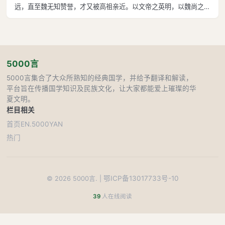
远，直至魏无知赞誉，才又被高祖亲近。以文帝之英明，以魏尚之忠
诚，当年魏尚依然受到毁誉，不免遭受牢狱之灾。直至冯唐辩诬，文
帝省悟，肯定魏尚的功绩，这才复位。董仲舒精通儒学，遭到公孙弘
妒忌，李广喋血沙场，遭到卫青排
5000言
5000言集合了大众所熟知的经典国学，并给予翻译和解读，
平台旨在传播国学知识及民族文化，让大家都能爱上璀璨的华
夏文明。
栏目
相关
首页
EN.5000YAN
热门
鄂ICP备13017733号-10
©
2026
5000言. |
39
人在线阅读