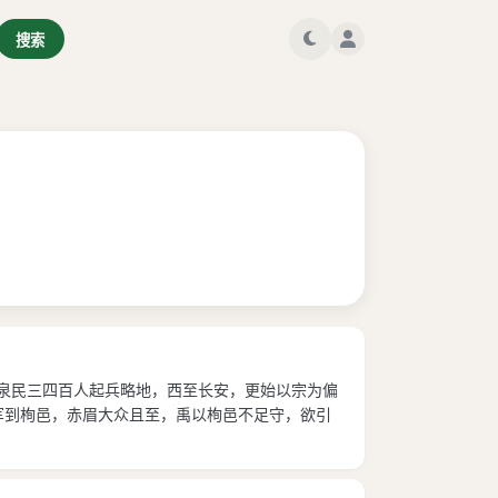
搜索
阳泉民三四百人起兵略地，西至长安，更始以宗为偏
军到栒邑，赤眉大众且至，禹以栒邑不足守，欲引