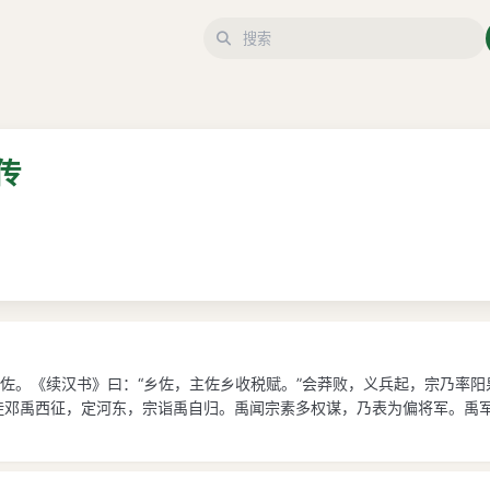
传
佐。《续汉书》曰：“乡佐，主佐乡收税赋。”会莽败，义兵起，宗乃率
徒邓禹西征，定河东，宗诣禹自归。禹闻宗素多权谋，乃表为偏将军。禹