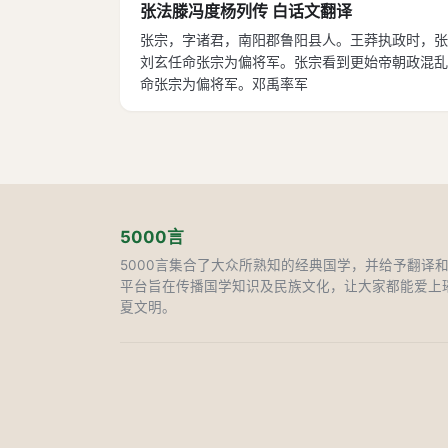
张法滕冯度杨列传 白话文翻译
张宗，字诸君，南阳郡鲁阳县人。王莽执政时，张
刘玄任命张宗为偏将军。张宗看到更始帝朝政混乱
命张宗为偏将军。邓禹率军
5000言
5000言集合了大众所熟知的经典国学，并给予翻译
平台旨在传播国学知识及民族文化，让大家都能爱上
夏文明。