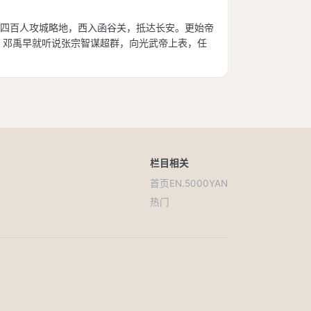
四百人攻城略地，西入函谷关，抵达长安。更始帝
。邓禹早就听说张宗智谋超群，向光武帝上表，任
栏目
相关
首页
EN.5000YAN
热门