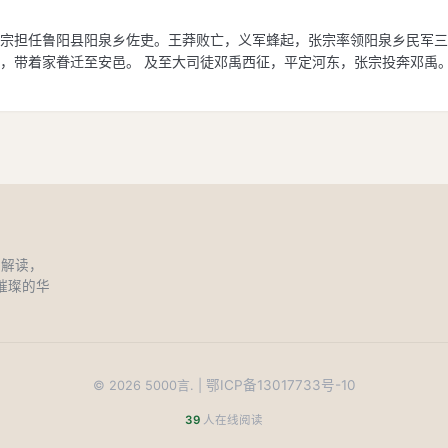
宗担任鲁阳县阳泉乡佐吏。王莽败亡，义军蜂起，张宗率领阳泉乡民军三
，带着家眷迁至安邑。 及至大司徒邓禹西征，平定河东，张宗投奔邓禹
和解读，
璀璨的华
鄂ICP备13017733号-10
©
2026
5000言. |
39
人在线阅读