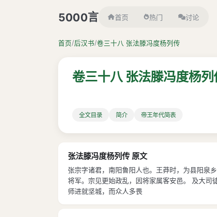
言
5000
首页
热门
讨论
/
/
首页
后汉书
卷三十八 张法滕冯度杨列传
卷三十八 张法滕冯度杨列
全文目录
简介
帝王年代简表
张法滕冯度杨列传 原文
张宗字诸君，南阳鲁阳人也。王莽时，为县阳泉乡
将军。宗见更始政乱，因将家属客安邑。 及大司
师进就坚城，而众人多畏