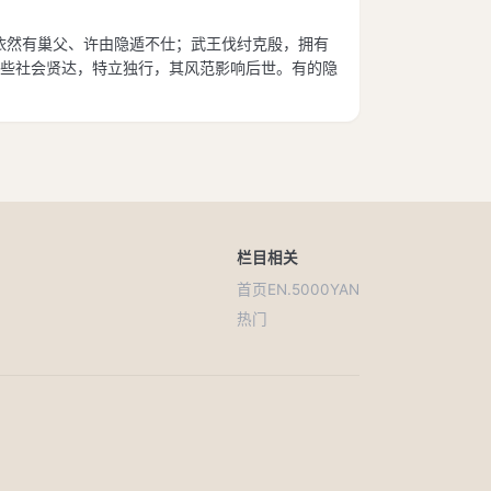
，依然有巢父、许由隐遁不仕；武王伐纣克殷，拥有
些社会贤达，特立独行，其风范影响后世。有的隐
栏目
相关
首页
EN.5000YAN
热门