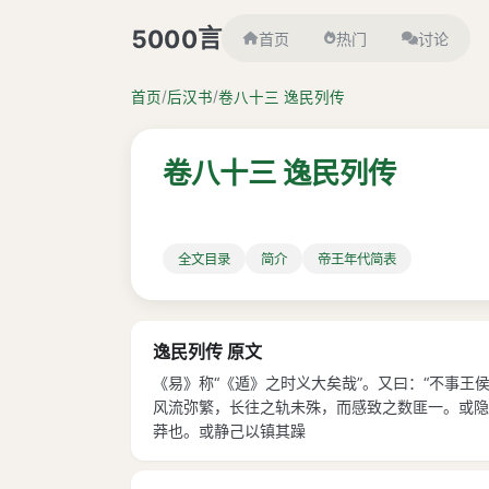
言
5000
首页
热门
讨论
/
/
首页
后汉书
卷八十三 逸民列传
卷八十三 逸民列传
全文目录
简介
帝王年代简表
逸民列传 原文
《易》称“《遁》之时义大矣哉”。又曰：“不事
风流弥繁，长往之轨未殊，而感致之数匪一。或隐
莽也。或静己以镇其躁