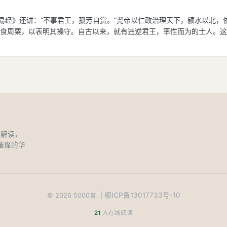
《易经》还讲：“不事君王，孤芳自赏。”尧帝以仁政治理天下，颍水以北
食周粟，以表明其操守。自古以来，就有违逆君王，率性而为的士人。这
和解读，
璀璨的华
鄂ICP备13017733号-10
©
2026
5000言. |
21
人在线阅读