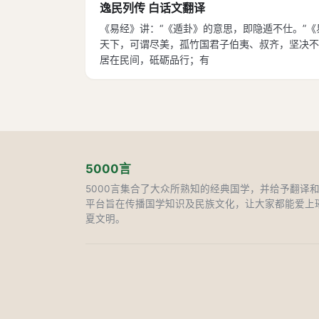
逸民列传 白话文翻译
《易经》讲：“《遁卦》的意思，即隐遁不仕。”
天下，可谓尽美，孤竹国君子伯夷、叔齐，坚决不
居在民间，砥砺品行；有
5000言
5000言集合了大众所熟知的经典国学，并给予翻译
平台旨在传播国学知识及民族文化，让大家都能爱上
夏文明。