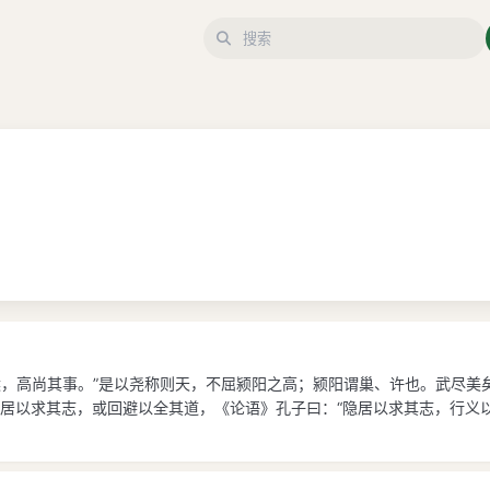
王侯，高尚其事。”是以尧称则天，不屈颍阳之高；颍阳谓巢、许也。武尽
居以求其志，或回避以全其道，《论语》孔子曰：“隐居以求其志，行义