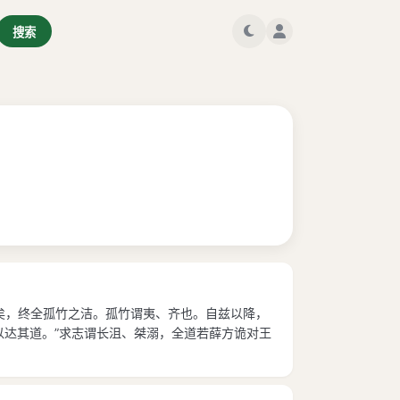
搜索
美矣，终全孤竹之洁。孤竹谓夷、齐也。自兹以降，
以达其道。”求志谓长沮、桀溺，全道若薛方诡对王