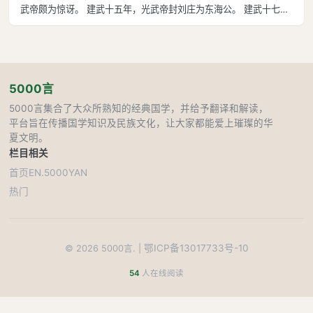
武帝颇为惊讶。 建武十五年，光武帝封刘庄为东海公。 建武十七
年，光武帝晋爵刘庄为诸侯王。 建武十九年，光武帝改立刘庄为皇
太子，任命博士桓荣为太子师傅，学习《尚书》。 中元二年二月戊
戌日，刘庄即皇帝位
5000言
5000言集合了大众所熟知的经典国学，并给予翻译和解读，
平台旨在传播国学知识及民族文化，让大家都能爱上璀璨的华
夏文明。
栏目
相关
首页
EN.5000YAN
热门
鄂ICP备13017733号-10
©
2026
5000言. |
54
人在线阅读