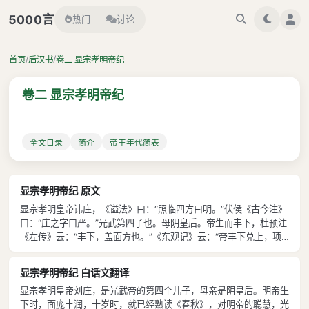
言
5000
热门
讨论
/
/
首页
后汉书
卷二 显宗孝明帝纪
卷二 显宗孝明帝纪
全文目录
简介
帝王年代简表
显宗孝明帝纪 原文
显宗孝明皇帝讳庄，《谥法》曰：“照临四方曰明。”伏侯《古今注》
曰：“庄之字曰严。”光武第四子也。母阴皇后。帝生而丰下，杜预注
《左传》云：“丰下，盖面方也。”《东观记》云：“帝丰下兑上，项
赤色，有似于尧。”十岁能通《春秋》，光武奇之。建武十五年封东
海公，十七年进爵为王，十九年立为皇太子。师事博士桓荣，学通
显宗孝明帝纪 白话文翻译
《尚书》。 中元二年二月
显宗孝明皇帝刘庄，是光武帝的第四个儿子，母亲是阴皇后。明帝生
下时，面庞丰润，十岁时，就已经熟读《春秋》，对明帝的聪慧，光