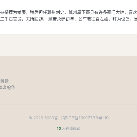
被举荐为孝廉，稍后担任冀州刺史，冀州属下郡县有许多豪门大姓，喜欢
二千石官员，无所回避。 顺帝永建初年，公车署征召左雄，拜为议郎。
和解读，
璀璨的华
鄂ICP备13017733号-10
©
2026
5000言. |
10
人在线阅读