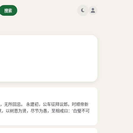
搜索
，无所回忌。 永建初，公车征拜议郎。时顺帝新
，以树恩为贤，尽节为愚，至相戒曰：‘白璧不可