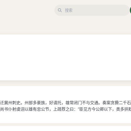
迁冀州刺史。州部多豪族，好请托，雄常闭门不与交通。奏案贪猾二千石
尚书仆射虞诩以雄有忠公节，上疏荐之曰：“臣见方今公卿以下，类多拱默