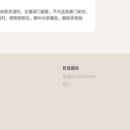
向官员请托，左雄闭门谢客，不与这些豪门来往，
当时，顺帝刚即位，朝中大臣懈怠，朝政多有缺
栏目
相关
首页
EN.5000YAN
热门