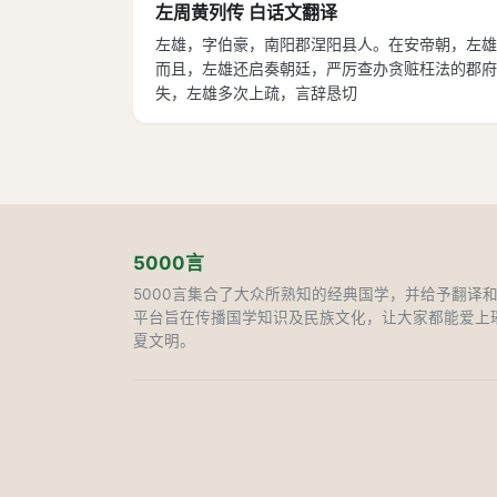
左周黄列传 白话文翻译
左雄，字伯豪，南阳郡涅阳县人。在安帝朝，左雄
而且，左雄还启奏朝廷，严厉查办贪赃枉法的郡府
失，左雄多次上疏，言辞恳切
5000言
5000言集合了大众所熟知的经典国学，并给予翻译
平台旨在传播国学知识及民族文化，让大家都能爱上
夏文明。