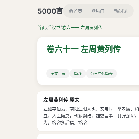
言
5000
首页
热门
讨论
/
/
首页
后汉书
卷六十一 左周黄列传
卷六十一 左周黄列传
全文目录
简介
帝王年代简表
左周黄列传 原文
左雄字伯豪，南阳涅阳人也。安帝时，举孝廉，稍
立，大臣懈怠，朝多阙政，雄数言事，其辞深切。
为，容容多后福。’容容