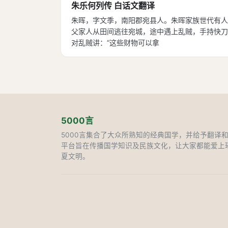
朱乐何列传 白话文翻译
朱晖，字文季，南阳郡宛县人。朱晖家族世代有人
父家人从田间逃往宛城，途中遇上乱贼，手持快刀
对乱贼讲：“这些财物可以拿
5000言
5000言集合了大众所熟知的经典国学，并给予翻译
平台旨在传播国学知识及民族文化，让大家都能爱上
夏文明。