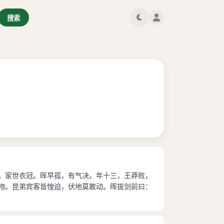
搜索
也。家世衣冠。晖早孤，有气决。年十三，王莽败，
衣物。昆弟宾客皆惶迫，伏地莫敢动。晖拔剑前曰：