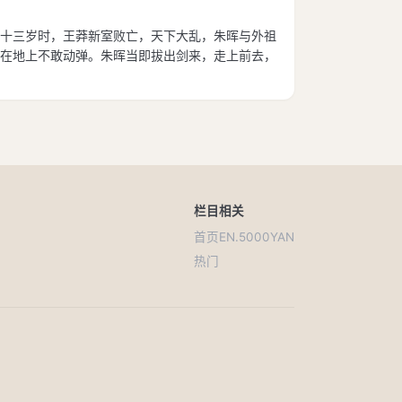
十三岁时，王莽新室败亡，天下大乱，朱晖与外祖
在地上不敢动弹。朱晖当即拔出剑来，走上前去，
栏目
相关
首页
EN.5000YAN
热门