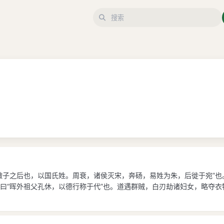
微子之后也，以国氏姓。周衰，诸侯灭宋，奔砀，易姓为朱，后徙于宛”
曰“晖外祖父孔休，以德行称于代”也。道遇群贼，白刃劫诸妇女，略夺