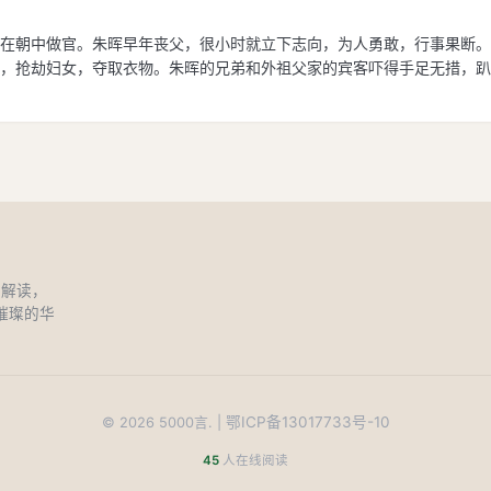
在朝中做官。朱晖早年丧父，很小时就立下志向，为人勇敢，行事果断。
，抢劫妇女，夺取衣物。朱晖的兄弟和外祖父家的宾客吓得手足无措，趴
和解读，
璀璨的华
鄂ICP备13017733号-10
©
2026
5000言. |
45
人在线阅读