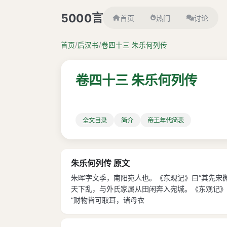
言
5000
首页
热门
讨论
/
/
首页
后汉书
卷四十三 朱乐何列传
卷四十三 朱乐何列传
全文目录
简介
帝王年代简表
朱乐何列传 原文
朱晖字文季，南阳宛人也。《东观记》曰“其先宋
天下乱，与外氏家属从田闲奔入宛城。《东观记》
“财物皆可取耳，诸母衣