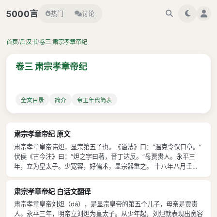
言
5000
热门
讨论
/
/
首页
后汉书
卷三 肃宗孝章帝纪
卷三 肃宗孝章帝纪
全文目录
简介
帝王年代简表
肃宗孝章帝纪 原文
肃宗孝章皇帝讳炟，显宗第五子也。《谥法》曰：“温克令仪曰章。”
伏侯《古今注》曰：“炟之字曰著，音丁达反。”母贾贵人。永平三
年，立为皇太子。少宽容，好儒术，显宗器重之。 十八年八月壬
子，即皇帝位，年十九。尊皇后曰皇太后。 壬戌，葬孝明皇帝于显
节陵。《帝王纪》曰：“显节陵方三百步，高八丈。其地故富寿亭
肃宗孝章帝纪 白话文翻译
也，西北去洛阳三十七里。”
肃宗孝章皇帝刘炟（dá），是显宗皇帝的第五个儿子，母亲是贾贵
人。永平三年，明帝立刘炟为皇太子。从少年起，刘炟就表现出宽容