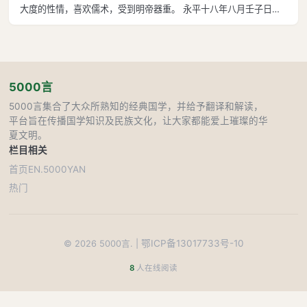
大度的性情，喜欢儒术，受到明帝器重。 永平十八年八月壬子日，
刘炟即皇帝位，当年十九岁，尊母后为皇太后。壬戌日，孝明皇帝在
显节陵下葬。 当年冬天十月丁未日，大赦天下。赐天下百姓民爵，
每人二级；家中嫡长子及孝悌
5000言
5000言集合了大众所熟知的经典国学，并给予翻译和解读，
平台旨在传播国学知识及民族文化，让大家都能爱上璀璨的华
夏文明。
栏目
相关
首页
EN.5000YAN
热门
鄂ICP备13017733号-10
©
2026
5000言. |
8
人在线阅读