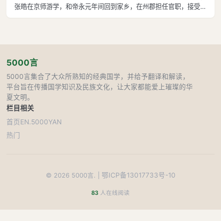
张皓在京师游学，和帝永元年间回到家乡，在州郡担任官职，接受大
将军邓骘幕府征召，五次升迁，担任尚书仆射，八年后，出任彭城国
相。 安帝永宁元年，张皓受朝廷征召，担任廷尉。张皓并非法学
家，担任廷尉后，精心研究断讼判案
5000言
5000言集合了大众所熟知的经典国学，并给予翻译和解读，
平台旨在传播国学知识及民族文化，让大家都能爱上璀璨的华
夏文明。
栏目
相关
首页
EN.5000YAN
热门
鄂ICP备13017733号-10
©
2026
5000言. |
83
人在线阅读