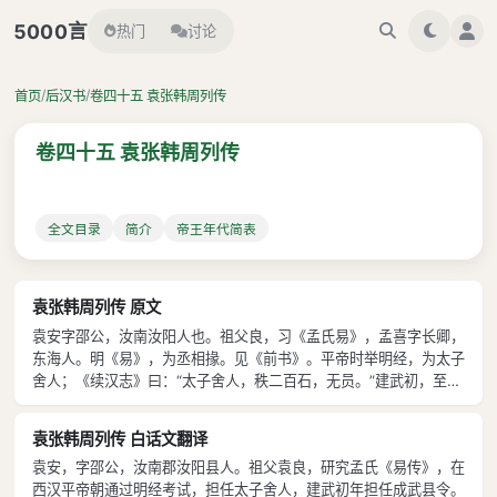
言
5000
热门
讨论
/
/
首页
后汉书
卷四十五 袁张韩周列传
卷四十五 袁张韩周列传
全文目录
简介
帝王年代简表
袁张韩周列传 原文
袁安字邵公，汝南汝阳人也。祖父良，习《孟氏易》，孟喜字长卿，
东海人。明《易》，为丞相掾。见《前书》。平帝时举明经，为太子
舍人；《续汉志》曰：“太子舍人，秩二百石，无员。”建武初，至成
武令。成武，今曹州县。 安少传良学。为人严重有威，见敬于州
里。初为县功曹，《续汉志》曰：“县功曹史，主选署功劳。”奉檄诣
袁张韩周列传 白话文翻译
从事，从事因安致书于令。《
袁安，字邵公，汝南郡汝阳县人。祖父袁良，研究孟氏《易传》，在
西汉平帝朝通过明经考试，担任太子舍人，建武初年担任成武县令。