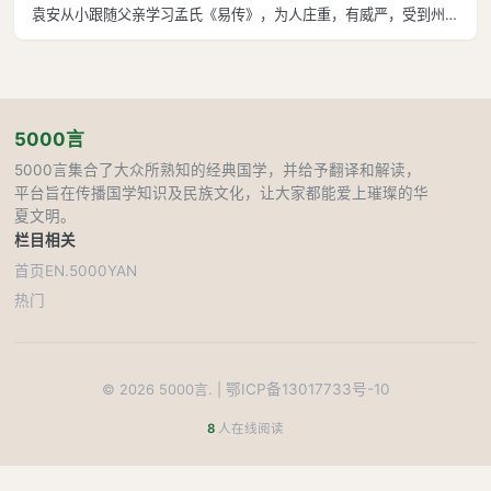
袁安从小跟随父亲学习孟氏《易传》，为人庄重，有威严，受到州里
人尊敬。最初，袁安在县衙担任功曹，带着县衙公文去见州部从事，
从事让袁安给县令捎信，袁安说：“公事自有邮驿传递，私事并非功
曹的工作。”拒绝给县令捎信
5000言
5000言集合了大众所熟知的经典国学，并给予翻译和解读，
平台旨在传播国学知识及民族文化，让大家都能爱上璀璨的华
夏文明。
栏目
相关
首页
EN.5000YAN
热门
鄂ICP备13017733号-10
©
2026
5000言. |
8
人在线阅读