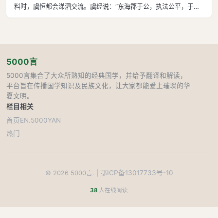
料时，虞恒都会涕泗交流。虞经说：“东海郡于公，执法公平，于公
加高居住的里门，他的儿子于定国，后来做了宰相。我断讼决狱六十
年，虽然不敢与于公相比，也相差不会太多！子孙为何不能升任九
卿？”因此，为孙子虞诩取字“升卿
5000言
5000言集合了大众所熟知的经典国学，并给予翻译和解读，
平台旨在传播国学知识及民族文化，让大家都能爱上璀璨的华
夏文明。
栏目
相关
首页
EN.5000YAN
热门
鄂ICP备13017733号-10
©
2026
5000言. |
38
人在线阅读