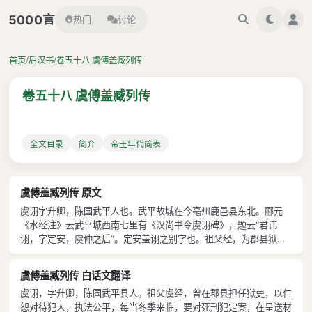
言
5000
热门
讨论
/
/
首页
后汉书
卷五十八 虞傅盖臧列传
卷五十八 虞傅盖臧列传
全文目录
简介
帝王年代简表
虞傅盖臧列传 原文
虞诩字升卿，陈国武平人也。武平故城在今亳州鹿邑县东北。郦元
《水经注》云武平城西南七里有《汉尚书令虞诩碑》，题云“君讳
诩，字定安，虞仲之后”。定安盖诩之别字也。祖父经，为郡县狱
吏，案法平允，务存宽恕，每冬月上其状，恒流涕随之。尝称曰：
“东海于公高为里门，而其子定国卒至丞相。《前书》，于定国字曼
虞傅盖臧列传 白话文翻译
倩，东海人。其父于公为县狱吏、郡决曹，
虞诩，字升卿，陈国武平县人。祖父虞经，曾在郡县担任狱吏，以仁
恕对待犯人，执法公平，每当冬季来临，要对死刑犯定案，在呈送材