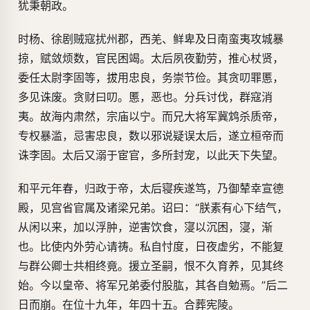
犹秉朝政。
时杨、徐剧贼寇扰州郡，西羌、鲜卑及日南蛮夷攻城暴
掠，赋敛烦数，官民困竭。太后夙夜勤劳，推心杖贤，
委任太尉李固等，拔用忠良，务崇节俭。其贪叨罪慝，
多见诛废。贪财曰叨。慝，恶也。分兵讨伐，群寇消
夷。故海内肃然，宗庙以宁。而兄大将军冀鸩杀质帝，
专权暴滥，忌害忠良，数以邪说疑误太后，遂立桓帝而
诛李固。太后又溺于宦官，多所封宠，以此天下失望。
和平元年春，归政于帝，太后寝疾遂笃，乃御辇幸宣德
殿，见宫省官属及诸梁兄弟。诏曰：“朕素有心下结气，
从闲以来，加以浮肿，逆害饮食，寖以沉困，寖，渐
也。比使内外劳心请祷。私自忖度，日夜虚劣，不能复
与群公卿士共相终竟。援立圣嗣，恨不久育养，见其终
始。今以皇帝、将军兄弟委付股肱，其各自勉焉。”后二
日而崩。在位十九年，年四十五。合葬宪陵。