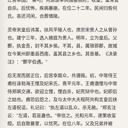
迁宫本国。”奏可。何进遂举兵围骠骑府，收重，重免官
自杀。后忧怖，疾病暴崩，在位二十二年。民闲归咎何
氏。丧还河闲，合葬慎陵。
灵帝宋皇后讳某，扶风平陵人也，肃宗宋贵人之从曾孙
也。建宁三年，选入掖庭为贵人。明年，立为皇后。父
酆，执金吾，封不其乡侯。不其，县，属琅邪郡，故城
在今莱州即墨县西南，盖其县之乡也。其音基。《决录
注》：“酆字伯遇。”
后无宠而居正位，后宫幸姬众，共谮毁。初，中常侍王
甫枉诛勃海王悝及妃宋氏，熹平元年，王甫谮悝与中常
侍郑飒交通，欲迎立悝，悝自杀，妃死狱中也。妃即后
之姑也。甫恐后怨之，及与太中大夫程阿共构言皇后挟
左道祝诅，礼记曰：“执左道以乱众，杀无赦。”郑玄注
云：“左道，若巫蛊也。”帝信之。光和元年，遂策收玺
绶。后自致暴室，以忧死。在位八年。父及兄弟并被