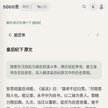
言
5000
热门
讨论
/
/
首页
后汉书
卷十下 皇后纪
后汉书
皇后纪下 原文
探索东汉阎后与梁后权谋斗争，揭示后妃争宠、废立皇
帝及宫廷政变，深入解读皇后纪原文中的历史真相。
安思阎皇后讳姬，《谥法》曰：“谋虑不愆曰思。”河南荥
阳人也。祖父章，永平中为尚书，以二妹为贵人。章精
力晓旧典，久次，当迁以重职，显宗为后宫亲属，竟不