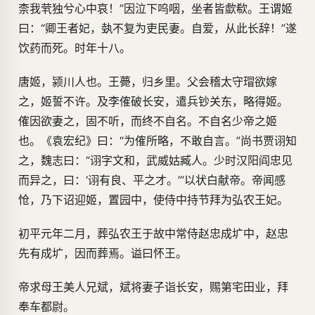
柰我茕独兮心中哀！”因泣下呜咽，坐者皆歔欷。王谓姬
曰：“卿王者妃，埶不复为吏民妻。自爱，从此长辞！”遂
饮药而死。时年十八。
唐姬，颍川人也。王薨，归乡里。父会稽太守瑁欲嫁
之，姬誓不许。及李傕破长安，遣兵钞关东，略得姬。
傕因欲妻之，固不听，而终不自名。不自名少帝之姬
也。《袁宏纪》曰：“为傕所略，不敢自言。”尚书贾诩知
之，魏志曰：“诩字文和，武威姑臧人。少时汉阳阎忠见
而异之，曰：‘诩有良、平之才。’”以状白献帝。帝闻感
怆，乃下诏迎姬，置园中，使侍中持节拜为弘农王妃。
初平元年二月，葬弘农王于故中常侍赵忠成圹中，赵忠
先有成圹，因而葬焉。谥曰怀王。
帝求母王美人兄斌，斌将妻子诣长安，赐第宅田业，拜
奉车都尉。