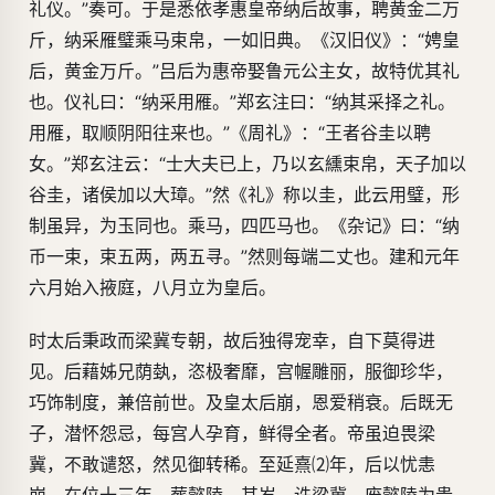
礼仪。”奏可。于是悉依孝惠皇帝纳后故事，聘黄金二万
斤，纳采雁璧乘马束帛，一如旧典。《汉旧仪》：“娉皇
后，黄金万斤。”吕后为惠帝娶鲁元公主女，故特优其礼
也。仪礼曰：“纳采用雁。”郑玄注曰：“纳其采择之礼。
用雁，取顺阴阳往来也。”《周礼》：“王者谷圭以聘
女。”郑玄注云：“士大夫已上，乃以玄纁束帛，天子加以
谷圭，诸侯加以大璋。”然《礼》称以圭，此云用璧，形
制虽异，为玉同也。乘马，四匹马也。《杂记》曰：“纳
币一束，束五两，两五寻。”然则每端二丈也。建和元年
六月始入掖庭，八月立为皇后。
时太后秉政而梁冀专朝，故后独得宠幸，自下莫得进
见。后藉姊兄荫埶，恣极奢靡，宫幄雕丽，服御珍华，
巧饰制度，兼倍前世。及皇太后崩，恩爱稍衰。后既无
子，潜怀怨忌，每宫人孕育，鲜得全者。帝虽迫畏梁
冀，不敢谴怒，然见御转稀。至延熹⑵年，后以忧恚