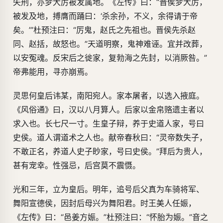
失刑，亦梦大厉被发属地。《左传》曰：“晋侯梦大厉，
被发及地，搏膺而踊曰：‘杀余孙，不义，余得请于帝
矣。’”杜预注曰：“厉鬼，赵氏之先祖也。晋侯先杀赵
同、赵括，故怒也。”天道明察，鬼神难诬。宜并改葬，
以安冤魂。反宋后之徙家，复勃海之先封，以消厥咎。”
帝弗能用，寻亦崩焉。
灵思何皇后讳某，南阳宛人。家本屠者，以选入掖庭。
《风俗通》曰，汉以八月算人。后家以金帛赂遗主者以
求入也。长七尺一寸。生皇子辩，养于史道人家，号曰
史侯。道人谓道术之人也。献帝春秋曰：“灵帝数失子，
不敢正名，养道人史子眇家，号曰史侯。”拜后为贵人，
甚有宠幸。性强忌，后宫莫不震慑。
光和三年，立为皇后。明年，追号后父真为车骑将军、
舞阳宣德侯，因封后母兴为舞阳君。时王美人任娠，
《左传》曰：“邑姜方娠。”杜预注曰：“怀胎为娠。”音之