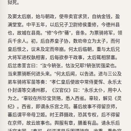
狱死。
及窦太后崩，始与朝政，使帝卖官求货，自纳金钱，盈
满堂室。中平五年，以后兄子卫尉修侯重修，今德州县
也，故城在县南。“修”今作“蓨”，音条。为票骑将军，领
兵千余人。初，后自养皇子协，数劝帝立为太子，而何
皇后恨之，议未及定而帝崩。何太后临朝，重与太后兄
大将军进权埶相害，后每欲参干政事，太后辄相禁塞。
后忿恚詈言曰：“汝今辀张，怙汝兄耶?辀张犹强梁也。
当来票骑断何进头来。”何太后闻，以告进。进与三公及
弟车骑将军苗等奏：“孝仁皇后使故中常侍夏恽、永乐太
仆封谞等交通州郡，《汉官仪》曰：“永乐太仆，用中人
为之。”辜较在所珍宝货赂，悉入西省。辜较，解见《灵
纪》。西省，即谓永乐宫之司。蕃后故事不得留京师，
蕃后谓平帝母卫姬。时王莽摄政，恐其专权，后不得留
在京师，故云故事也。舆服有章，膳羞有品。请永乐后