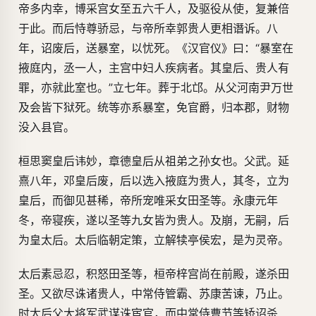
帝多内幸，博采宫女至五六千人，及驱役从使，复兼倍
于此。而后恃尊骄忌，与帝所幸郭贵人更相谮诉。八
年，诏废后，送暴室，以忧死。《汉官仪》曰：“暴室在
掖庭内，丞一人，主宫中妇人疾病者。其皇后、贵人有
罪，亦就此室也。”立七年。葬于北邙。从父河南尹万世
及会皆下狱死。统等亦系暴室，免官爵，归本郡，财物
没入县官。
桓思窦皇后讳妙，章德皇后从祖弟之孙女也。父武。延
熹八年，邓皇后废，后以选入掖庭为贵人，其冬，立为
皇后，而御见甚稀，帝所宠唯采女田圣等。永康元年
冬，帝寝疾，遂以圣等九女皆为贵人。及崩，无嗣，后
为皇太后。太后临朝定策，立解犊亭侯宏，是为灵帝。
太后素忌忍，积怒田圣等，桓帝梓宫尚在前殿，遂杀田
圣。又欲尽诛诸贵人，中常侍管霸、苏康苦谏，乃止。
时太后父大将军武谋诛宦官，而中常侍曹节等矫诏杀