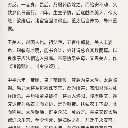
刃反，一音身。畏后，乃服药欲除之，而胎安不动，又
数梦负日而行。四年，生皇子协，后遂酖杀美人。帝大
怒，欲废后，诸宦官固请得止。董太后自养协，号曰董
侯。
王美人，赵国人也。祖父苞，五官中郎将。美人丰姿
色，聪敏有才明，能书会计，会计谓总会其数而算。以
良家子应法相选入掖庭。帝愍协早失母，又思美人，作
《追德赋》、《令仪颂》。
中平六年，帝崩，皇子辩即位，尊后为皇太后。太后临
朝。后兄大将军进欲诛宦官，反为所害；舞阳君亦为乱
兵所杀。并州牧董卓被征，将兵入洛阳，陵虐朝庭，遂
废少帝为弘农王而立协，是为献帝。扶弘农王下殿，北
面称臣。太后鲠涕，群臣含悲，莫敢言。董卓又议太后
踧迫永乐宫，至令忧死，逆妇姑之礼，乃迁于永安宫，