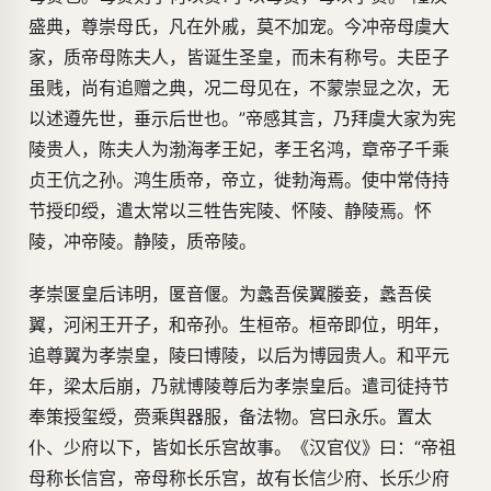
盛典，尊崇母氏，凡在外戚，莫不加宠。今冲帝母虞大
家，质帝母陈夫人，皆诞生圣皇，而未有称号。夫臣子
虽贱，尚有追赠之典，况二母见在，不蒙崇显之次，无
以述遵先世，垂示后世也。”帝感其言，乃拜虞大家为宪
陵贵人，陈夫人为渤海孝王妃，孝王名鸿，章帝子千乘
贞王伉之孙。鸿生质帝，帝立，徙勃海焉。使中常侍持
节授印绶，遣太常以三牲告宪陵、怀陵、静陵焉。怀
陵，冲帝陵。静陵，质帝陵。
孝崇匽皇后讳明，匽音偃。为蠡吾侯翼媵妾，蠡吾侯
翼，河闲王开子，和帝孙。生桓帝。桓帝即位，明年，
追尊翼为孝崇皇，陵曰博陵，以后为博园贵人。和平元
年，梁太后崩，乃就博陵尊后为孝崇皇后。遣司徒持节
奉策授玺绶，赍乘舆器服，备法物。宫曰永乐。置太
仆、少府以下，皆如长乐宫故事。《汉官仪》曰：“帝祖
母称长信宫，帝母称长乐宫，故有长信少府、长乐少府