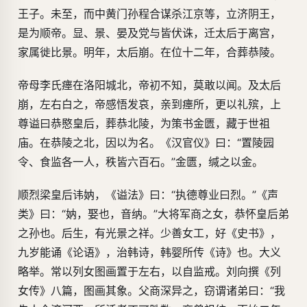
王子。未至，而中黄门孙程合谋杀江京等，立济阴王，
是为顺帝。显、景、晏及党与皆伏诛，迁太后于离宫，
家属徙比景。明年，太后崩。在位十二年，合葬恭陵。
帝母李氏瘗在洛阳城北，帝初不知，莫敢以闻。及太后
崩，左右白之，帝感悟发哀，亲到瘗所，更以礼殡，上
尊谥曰恭愍皇后，葬恭北陵，为策书金匮，藏于世祖
庙。在恭陵之北，因以为名。《汉官仪》曰：“置陵园
令、食监各一人，秩皆六百石。”金匮，缄之以金。
顺烈梁皇后讳妠，《谥法》曰：“执德尊业曰烈。”《声
类》曰：“妠，娶也，音纳。”大将军商之女，恭怀皇后弟
之孙也。后生，有光景之祥。少善女工，好《史书》，
九岁能诵《论语》，治韩诗，韩婴所传《诗》也。大义
略举。常以列女图画置于左右，以自监戒。刘向撰《列
女传》八篇，图画其象。父商深异之，窃谓诸弟曰：“我