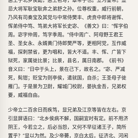
惠王子北乡侯懿，惠王名寿，章帝子也。立为皇帝。显
忌大将军耿宝耿弇之弟舒之孙。位尊权重，威行前朝，
乃风有司奏宝及其党与中常侍樊丰、虎贲中郎将谢恽、
恽弟侍中笃、笃弟大将军长史宓、《善文》曰：“恽字伯
周。宓字仲周，笃字季周。”侍中周广、阿母野王君王
圣、圣女永、永婿黄门侍郎樊严等，更相阿党，互作威
福，探刺禁省，更为唱和，皆大不道。丰、恽、广皆下
狱死，家属徙比景；比景，县名，属日南郡。《前书》
音义曰：“日中于头上，景在己下，故名之。”宓、严减
死，髡钳；贬宝为则亭侯，遣就国，自杀；王圣母子徙
雁门。于是景为卫尉，耀城门校尉，晏执金吾，兄弟权
要，威福自由。
少帝立二百余日而疾笃，显兄弟及江京等皆在左右。京
引显屏语曰：“北乡侯病不解，国嗣宜时有定。前不用济
阴王，今若立之，后必当怨，又何不早征诸王子，简所
置乎？”显以为然。及少帝薨，京白太后，征济北、河闲