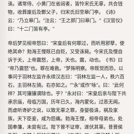
诛。诸常侍、小黄门在省闼者，皆怜宋氏无辜，共合钱
物，收葬废后及酆父子，归宋氏旧茔皋门亭。《诗》
云：“乃立皋门。”注云：“王之郭门曰皋门。”《汉官仪》
曰：“十二门皆有亭。”
帝后梦见桓帝怒曰：“宋皇后有何罪过，而听用邪孽，使
绝其命？勃海王悝既已自贬，又受诛毙。今宋氏及悝自
诉于天，上帝震怒，上帝，天也。震，动也。《书》曰
“帝乃震怒”也。罪在难救。”梦殊明察。帝既觉而恐，以
事问于羽林左监许永续汉志曰：“羽林左监一人，秩六百
石，主羽林左骑。右亦如之。”“永”或作“咏”。曰：“此何
祥？其可攘攘谓除也。乎？”永对曰：“宋皇后亲与陛下共
承宗庙，母临万国，历年已久，海内蒙化，过恶无闻。
而虚听谗妒之说，以致无辜之罪，身婴极诛，祸及家
族，天下臣妾，咸为怨痛。勃海王悝，桓帝母弟也。处
国奉藩，未尝有过。陛下曾不证审，遂伏其辜。昔晋侯