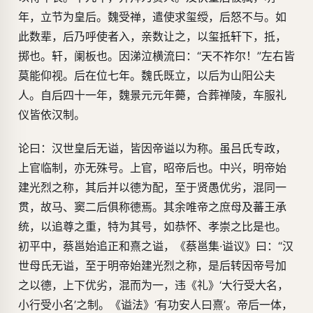
年，立节为皇后。魏受禅，遣使求玺绶，后怒不与。如
此数辈，后乃呼使者入，亲数让之，以玺抵轩下，抵，
掷也。轩，阑板也。因涕泣横流曰：“天不祚尔！”左右皆
莫能仰视。后在位七年。魏氏既立，以后为山阳公夫
人。自后四十一年，魏景元元年薨，合葬禅陵，车服礼
仪皆依汉制。
论曰：汉世皇后无谥，皆因帝谥以为称。虽吕氏专政，
上官临制，亦无殊号。上官，昭帝后也。中兴，明帝始
建光烈之称，其后并以德为配，至于贤愚优劣，混同一
贯，故马、窦二后俱称德焉。其余唯帝之庶母及蕃王承
统，以追尊之重，特为其号，如恭怀、孝崇之比是也。
初平中，蔡邕始追正和熹之谥，《蔡邕集·谥议》曰：“汉
世母氏无谥，至于明帝始建光烈之称，是后转因帝号加
之以德，上下优劣，混而为一，违《礼》‘大行受大名，
小行受小名’之制。《谥法》‘有功安人曰熹’。帝后一体，