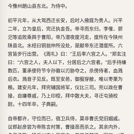
今豫州朗山县东北。为侍中。
初平元年，从大驾西迁长安，后时入掖庭为贵人。兴平
二年，立为皇后，完迁执金吾。帝寻而东归，李傕、郭
汜等追败乘舆于曹阳，帝乃潜夜度河走，度所在今陕州
陕县北。水经曰铜翁仲所没处，是献帝东迁潜度所。六
宫皆步行出营。《周礼》曰：“王后率六宫之人。”郑玄注
曰：“六宫之人，夫人以下，分居后之六宫者。”后手持缣
数匹，董承使符节令孙徽以刃胁夺之，杀傍侍者，血溅
后衣。溅音子见反。既至安邑，御服穿敝，唯以枣栗为
粮。建安元年，拜完辅国将军，仪比三司。完以政在曹
操，自嫌尊戚，乃上印绶，拜中散大夫，寻迁屯骑校
尉。十四年卒，子典嗣。
自帝都许，守位而已，宿卫兵侍，莫非曹氏党旧姻戚。
议郎赵彦尝为帝陈言时策，曹操恶而杀之。其余内外，