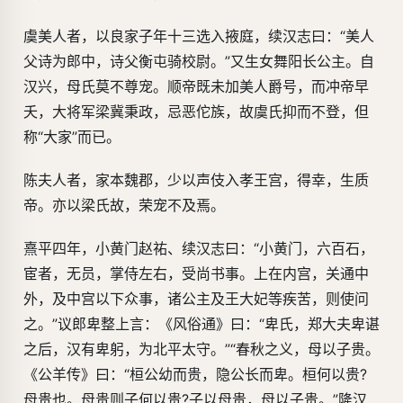
虞美人者，以良家子年十三选入掖庭，续汉志曰：“美人
父诗为郎中，诗父衡屯骑校尉。”又生女舞阳长公主。自
汉兴，母氏莫不尊宠。顺帝既未加美人爵号，而冲帝早
夭，大将军梁冀秉政，忌恶佗族，故虞氏抑而不登，但
称“大家”而已。
陈夫人者，家本魏郡，少以声伎入孝王宫，得幸，生质
帝。亦以梁氏故，荣宠不及焉。
熹平四年，小黄门赵祐、续汉志曰：“小黄门，六百石，
宦者，无员，掌侍左右，受尚书事。上在内宫，关通中
外，及中宫以下众事，诸公主及王大妃等疾苦，则使问
之。”议郎卑整上言：《风俗通》曰：“卑氏，郑大夫卑谌
之后，汉有卑躬，为北平太守。”“春秋之义，母以子贵。
《公羊传》曰：“桓公幼而贵，隐公长而卑。桓何以贵?
母贵也。母贵则子何以贵?子以母贵，母以子贵。”隆汉