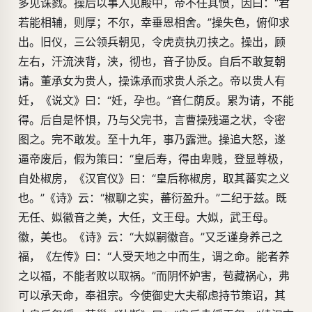
多见诛戮。操后以事入见殿中，帝不任其愤，因曰：“君
若能相辅，则厚；不尔，幸垂恩相舍。”操失色，俯仰求
出。旧仪，三公领兵朝见，令虎贲执刃挟之。操出，顾
左右，汗流浃背，浃，彻也，音子协反。自后不敢复朝
请。董承女为贵人，操诛承而求贵人杀之。帝以贵人有
妊，《说文》曰：“妊，孕也。”音仁荫反。累为请，不能
得。后自是怀惧，乃与父完书，言曹操残逼之状，令密
图之。完不敢发。至十九年，事乃露泄。操追大怒，遂
逼帝废后，假为策曰：“皇后寿，得由卑贱，登显尊极，
自处椒房，《汉官仪》曰：“皇后称椒房，取其蕃实之义
也。”《诗》云：“椒聊之实，蕃衍盈升。”二纪于兹。既
无任、姒徽音之美，大任，文王母。大姒，武王母。
徽，美也。《诗》云：“大姒嗣徽音。”又乏谨身养己之
福，《左传》曰：“人受天地之中而生，谓之命。能者养
之以福，不能者败以取祸。”而阴怀妒害，苞藏祸心，弗
可以承天命，奉祖宗。今使御史大夫郗虑持节策诏，其