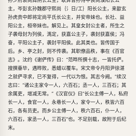
孙少府褒尚舞阴长公主，耿弇曾孙侍中良尚濮阳长公
主，岑彭玄孙魏郡守熙尚｛氵日/工｝阳长公主，来歙玄
孙虎贲中郎将定尚平氏长公主，并安帝妹也。长社、益
阳公主，桓帝妹也。解见上。其皇女封公主者，所生之
子袭母封为列侯，溤定，获嘉公主子，袭封获嘉侯；冯
奋，平阳公主子，袭封平阳侯。此其类也。皆传国于
后。乡、亭之封，则不传袭。其职僚品秩，事在《百官
志》。沈约《谢俨传》曰：“范晔所撰十志，一皆托俨。
搜撰垂毕，遇晔败，悉蜡以覆车。宋文帝令丹阳尹徐湛
之就俨寻求，巳不复得，一代以为恨。其志今阙。”续汉
志曰：“诸公主家令一人，六百石；丞一人，三百石；其
余属吏，增减无常。”《汉官仪》曰“长公主傅一人，私府
长一人，食官一人，永巷长一人，家令一人，秩皆六百
石，各有员吏。而乡公主傅一人，秩六百石，仆一人，
六百石，家丞一人，三百石”也。不足别载，故附于后纪
末。