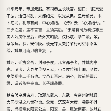
兴平元年，帝加元服。有司奏立长秋宫。诏曰：“朕禀受
不弘，遭值祸乱，未能绍先，以光故典。皇母前薨，未
卜宅兆，礼章有阙，中心如结。《诗》云：“心如结兮。”
三岁之戚，盖不言吉，且须其后。”于是有司乃奏追尊王
美人为灵怀皇后，改葬文昭陵，仪比敬、恭二陵，敬，
章帝陵。恭，安帝陵。使光禄大夫持节行司空事奉玺
绶，斌与河南尹骆业复土。
斌还，迁执金吾，封都亭侯，凡言都亭者，并城内亭
也。汉法，大县侯位视三公，小县侯位视上卿，乡侯、
亭侯视中二千石也。食邑五百户。病卒，赠前将军印
绶，谒者监护丧事。长子端袭爵。
献帝伏皇后讳寿，琅邪东武人，东武，今密州诸城县。
大司徒湛之八世孙也。父完，沉深有大度，袭爵不其
侯，尚桓帝女阳安公主，阳安，县，属汝南郡，故城在