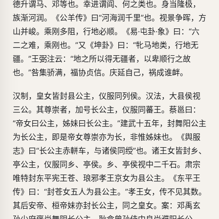
德升谓马、邓等也。幸进谓阎、何之类也。身当隆极，
族渐河润。《公羊传》曰“河海润千里”也。视景争晖，方
山并峻。乘刚多阻，行地必顺。《易·屯卦·象》曰：“六
二之难，乘刚也。”又《坤卦》曰：“牝马地类，行地无
疆。”王弼注云：“地之所以得无疆者，以卑顺行之故
也。”咎集骄满，福协贞信。庆延自己，祸成谁衅。
汉制，皇女皆封县公主，仪服同列侯。汉法，大县侯视
三公。其尊崇者，加号长公主，仪服同蕃王。蔡邕曰：
“帝女曰公主，姊妹曰长公主。”建武十五年，封舞阳公主
为长公主，即是帝女尊崇亦为长，非惟姊妹也。《舆服
志》曰“长公主赤軿车，与诸侯同绶”也。诸王女皆封乡、
亭公主，仪服同乡、亭侯。乡、亭侯视中二千石。肃宗
唯特封东平宪王苍、琅邪孝王京女为县公主。《东平王
传》曰：“封苍女五人为县公主。”孝王女，传不见其数。
其后安帝、桓帝妹亦封长公主，同之皇女。案：邓禹玄