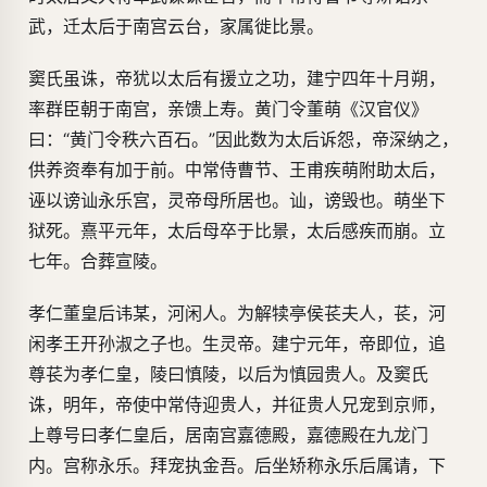
武，迁太后于南宫云台，家属徙比景。
窦氏虽诛，帝犹以太后有援立之功，建宁四年十月朔，
率群臣朝于南宫，亲馈上寿。黄门令董萌《汉官仪》
曰：“黄门令秩六百石。”因此数为太后诉怨，帝深纳之，
供养资奉有加于前。中常侍曹节、王甫疾萌附助太后，
诬以谤讪永乐宫，灵帝母所居也。讪，谤毁也。萌坐下
狱死。熹平元年，太后母卒于比景，太后感疾而崩。立
七年。合葬宣陵。
孝仁董皇后讳某，河闲人。为解犊亭侯苌夫人，苌，河
闲孝王开孙淑之子也。生灵帝。建宁元年，帝即位，追
尊苌为孝仁皇，陵曰慎陵，以后为慎园贵人。及窦氏
诛，明年，帝使中常侍迎贵人，并征贵人兄宠到京师，
上尊号曰孝仁皇后，居南宫嘉德殿，嘉德殿在九龙门
内。宫称永乐。拜宠执金吾。后坐矫称永乐后属请，下