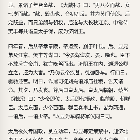
显、景诸子年皆童龀，《大戴礼》曰：“男八岁而龀，女
七岁而龀。”龀，毁齿也，音初刃反。并为黄门侍郎。后
宠既盛，而兄弟颇与朝权，后遂与大长秋江京、中常侍
樊丰等共谮皇太子保，废为济阴王。
四年春，后从帝幸章陵，帝道疾，崩于叶县。后、显兄
弟及江京、樊丰等谋曰：“今晏驾道次，晏，晚也。臣下
不敢斥言帝崩，犹言晚驾而出。济阴王在内，邂逅公卿
立之，还为大害。”乃伪云帝疾甚，徙御卧车。行四日，
驱驰还宫。明日，诈遣司徒刘熹诣郊庙社稷，告天请
命。其夕，乃发丧。尊后曰皇太后。皇太后临朝，蔡邕
《独断》曰：“少帝即位，太后即代摄政，临前殿，朝群
臣。太后东面，少帝西面。群臣奏事上书，皆为两通，
一诣后，一诣少帝。”以显为车骑将军仪同三司。
太后欲久专国政，贪立幼年，与显等定策禁中，迎济北