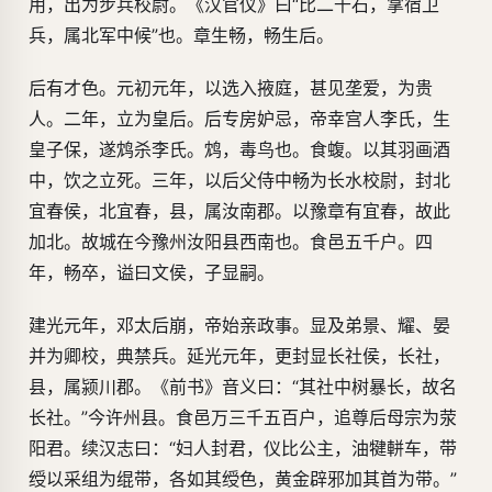
用，出为步兵校尉。《汉官仪》曰“比二千石，掌宿卫
兵，属北军中候”也。章生畅，畅生后。
后有才色。元初元年，以选入掖庭，甚见垄爱，为贵
人。二年，立为皇后。后专房妒忌，帝幸宫人李氏，生
皇子保，遂鸩杀李氏。鸩，毒鸟也。食蝮。以其羽画酒
中，饮之立死。三年，以后父侍中畅为长水校尉，封北
宜春侯，北宜春，县，属汝南郡。以豫章有宜春，故此
加北。故城在今豫州汝阳县西南也。食邑五千户。四
年，畅卒，谥曰文侯，子显嗣。
建光元年，邓太后崩，帝始亲政事。显及弟景、耀、晏
并为卿校，典禁兵。延光元年，更封显长社侯，长社，
县，属颍川郡。《前书》音义曰：“其社中树暴长，故名
长社。”今许州县。食邑万三千五百户，追尊后母宗为荥
阳君。续汉志曰：“妇人封君，仪比公主，油犍軿车，带
绶以采组为绲带，各如其绶色，黄金辟邪加其首为带。”