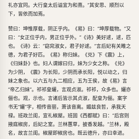
礼亦宜同。大行皇太后谥宜为和熹。”其安思、顺烈以
下，皆依而加焉。
赞曰：坤惟厚载，阴正乎内。《易》曰：“坤厚载物。”又
曰：“女正位乎内，男正位乎外。”《诗》美好逑，逑，匹
也。《诗》云：“窈窕淑女，君子好逑。”言后妃有关睢之
德，为君子好匹。《易》称归妹。《兑》下《震》上，
《归妹卦》也。妇人谓嫁曰归，妹为少女之称。《兑》
为少阴，《震》为长阳，少阴而承长阳，悦以动之，归
妹之象也。以六五与九二相应，五为王侯，故《易》言
“帝乙归妹”。祁祁皇孋，言观贞淑。祁祁，众多也。孋亦
俪也。观，示也。言诸后皆示其贞淑，配皇为俪。案字
书无“孋”字，相传音丽，萧该音离。媚兹良哲，承我天
禄。班政兰闺，宣礼椒屋。班固《西都赋》曰：“后宫则
掖庭椒房，后妃之室。兰林蕙草，披香发越。”兰林，殿
名，故言兰闺。椒屋即椒房也。既云德升，亦曰幸进。