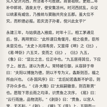
先人全济河西，所活者不可胜数。商曾祖统，更始二年
补中郎将、酒泉太守，使安集凉州。时河西扰乱，众议
以统素有威信，乃推统与窦融共完全五郡。虽大位不
究，而积德必报。若庆流子孙者，傥兴此女乎?”
永建三年，与姑俱选入掖庭，时年十三。相工茅通见
后，惊，再拜贺曰：“此所谓日角偃月，相之极贵，臣所
未尝见也。”太史卜兆得寿房，又筮得《坤》之《比》，
《易·坤卦》六五爻，变而之《比》，《比》九五，
《象》曰：“显比之吉，位正中也。”九五居得其位，下应
于上，故吉。遂以为贵人。常特被引御，从容辞于帝
曰：“夫阳以博施为德，阴以不专为义，螽斯则百，福之
所由兴也。《诗·国风序》曰：“言后妃若螽斯不妒忌，则
子孙众多也。”《诗·大雅》曰“太姒嗣徽音，则百斯男”
也。愿陛下思云雨之均泽，识贯鱼之次序，《易》曰：
“云行雨施，品物流形。”《剥卦》曰：“贯鱼，以宫人
宠，无不利。”《剥》，《坤》下《艮》上，五阴而一