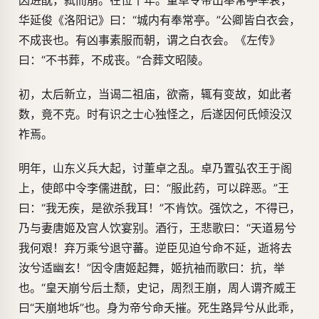
因进酖，弑而崩。在位十年。董卓令帝出奉常亭举哀，
华延俊《洛阳记》曰：“城内有奉常亭。”公卿皆白衣会，
不成丧也。有凶事素服而朝，谓之白衣会。《左传》
曰：“不书葬，不成丧。”合葬文昭陵。
初，太后新立，当谒二祖庙，欲斋，辄有变故，如此者
数，竟不克。时有识之士心独怪之，后遂因何氏倾没汉
祚焉。
明年，山东义兵大起，讨董卓之乱。卓乃置弘农王于阁
上，使郎中令李儒进酖，曰：“服此药，可以辟恶。”王
曰：“我无疾，是欲杀我耳！”不肯饮。强饮之，不得已，
乃与妻唐姬及宫人饮宴别。酒行，王悲歌曰：“天道易兮
我何艰！弃万乘兮退守蕃。逆臣见迫兮命不延，逝将去
汝兮适幽玄！”因令唐姬起舞，姬抗袖而歌曰：抗，举
也。“皇天崩兮后土颓，史记，周烈王崩，周人谓齐威王
曰“天崩地坼”也。身为帝兮命夭摧。死生路异兮从此乖，