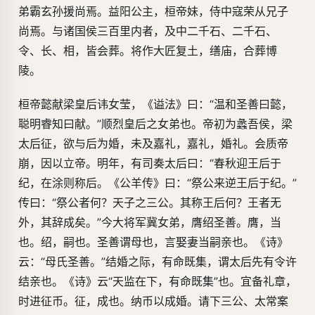
弟霸玄孙援尚焉。益阳公主，桓帝妹，侍中寇荣从兄子
尚焉。与诸国侯三百里内者，及中二千石、二千石、
令、长、相，皆会葬。将作大匠复土，缮庙，合葬博
陵。
桓帝懿献梁皇后讳女莹，《谥法》曰：“温和圣善曰懿，
聪明睿知曰献。”顺烈皇后之女弟也。帝初为蠡吾侯，梁
太后征，欲与后为婚，未及嘉礼，嘉礼，婚礼。会质帝
崩，因以立帝。明年，有司奏太后曰：“春秋迎王后于
纪，在涂则称后。《公羊传》曰：“祭公来逆王后于纪。”
传曰：“祭公者何？天子之三公。其称王后何？王者无
外，其辞成矣。”今大将军冀女弟，膺绍圣善。膺，当
也。绍，嗣也。圣善谓母也，言娶妻当嗣亲也。《诗》
云：“母氏圣善。”结婚之际，有命既集，谓太后先有令许
结亲也。《诗》云“天监在下，有命既集”也。宜备礼章，
时进征币。征，成也。纳币以成婚。请下三公、太常案