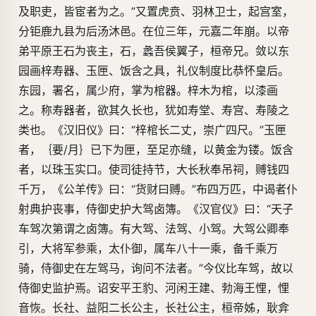
及职吏，皆宦者为之。”又置虎贲、羽林卫士，起宫室，
分钜鹿九县为后汤沐邑。在位三年，元嘉二年崩。以帝
弟平原王石为丧主，石，蠡吾侯翼子，桓帝兄。敛以东
园画梓寿器、玉匣、饭含之具，礼仪制度比恭怀皇后。
东园，署名，属少府，掌为棺器。梓木为棺，以漆画
之。称寿器者，欲其久长也，犹如寿堂、寿宫、寿陵之
类也。《汉旧仪》曰：“梓棺长二丈，崇广四尺。”玉匣
者，｛要/月｝已下为匣，至足亦缝，以黄金为镂。饭含
者，以珠玉实口。使司徒持节，大长秋奉吊祠，赙钱四
千万，《公羊传》曰：“货财曰赙。”布四万匹，中谒者仆
射典护丧事，侍御史护大驾卤簿。《汉官仪》曰：“天子
车驾次第谓之卤簿。有大驾、法驾、小驾。大驾公卿奉
引，大将军参乘，太仆御，属车八十一乘，备千乘万
骑，侍御史在左驾马，询问不法者。”今仪比车驾，故以
侍御史监护焉。诏安平王豹、河闲王建、勃海王悝，悝
音恢。长社、益阳二长公主，长社公主，桓帝姊，耿弇