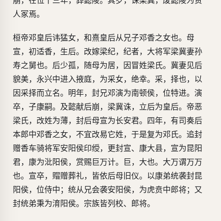
崩，在位十三年，葬懿陵。其岁，诛梁冀，废懿陵为贵
人冢焉。
桓帝邓皇后讳猛女，和熹皇后从兄子邓香之女也。母
宣，初适香，生后。改嫁梁纪，纪者，大将军梁冀妻孙
寿之舅也。后少孤，随母为居，因冒姓梁氏。冀妻见后
貌美，永兴中进入掖庭，为采女，绝幸。采，择也，以
因采择而立名。明年，封兄邓演为南顿侯，位特进。演
卒，子康嗣。及懿献后崩，梁冀诛，立后为皇后。帝恶
梁氏，改姓为薄，封后母宣为长安君。四年，有司奏后
本郎中邓香之女，不宜改易它姓，于是复为邓氏。追封
赠香车骑将军安阳侯印绶，更封宣、康大县，宣为昆阳
君，康为沘阳侯，赏赐巨万计。巨，大也。大万谓万万
也。宣卒，赗赠葬礼，皆依后母旧仪。以康弟统袭封昆
阳侯，位侍中；统从兄会袭安阳侯，为虎贲中郎将；又
封统弟秉为淯阳侯。宗族皆列校、郎将。