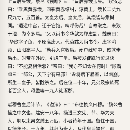
上皇后玺绶，蔡邕《独断》曰：“皇后赤绶玉玺。”续汉志
曰：“乘舆黄赤绶，四彩黄赤缥绀，淳黄圭，绶长二丈九
尺九寸，五百首。太皇太后、皇太后，其绶皆与乘舆
同。”退避中宫，迁于它馆。呜呼伤哉！自寿取之，未致
于理，为幸多焉。”又以尚书令华歆为郗虑副，魏志曰：
“华歆字子鱼，平原高唐人。代荀彧为尚书令。虑字鸿
预，山阳高平人。”勒兵入宫收后。闭户藏壁中，歆就牵
后出。时帝在外殿，引虑于坐。后被发徒跣行泣过诀
曰：“不能复相活邪？”帝曰：“我亦不知命在何时！”顾谓
虑曰：“郗公，天下宁有是邪？”遂将后下暴室，以幽崩。
所生二皇子，皆酖杀之。后在位二十年，兄弟及宗族死
者百余人，母盈等十九人徙涿郡。
献穆曹皇后讳节，《谥法》曰：“布德执义曰穆。”魏公曹
操之中女也。建安十八年，操进三女宪、节、华为夫
人，聘以束帛玄纁五万匹，小者待年于国。留住于国，
以待年长。十九年，并拜为贵人。及伏皇后被弑，明