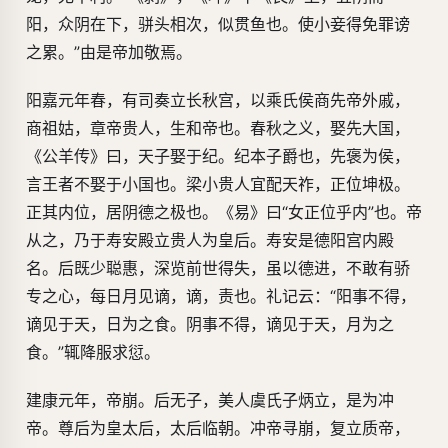
阳，众阴在下，骈头相次，似贯鱼也。使小妾得免罪谤
之累。”由是帝加敬焉。
阳嘉元年春，有司奏立长秋宫，以乘氏侯商先帝外戚，
商祖姑，章帝贵人，生和帝也。春秋之义，娶先大国，
《公羊传》曰，天子娶于纪。纪本子爵也，先褒为侯，
言王者不娶于小国也。梁小贵人宜配天祚，正位坤极。
正其内位，居阴德之极也。《易》曰“女正位乎内”也。帝
从之，乃于寿安殿立贵人为皇后。寿安是德阳宫内殿
名。后既少聪惠，深览前世得失，虽以德进，不敢有骄
专之心，每日月见谪，谪，责也。礼记云：“阳事不得，
谪见于天，日为之食。阴事不得，谪见于天，月为之
食。”辄降服求愆。
建康元年，帝崩。后无子，美人虞氏子炳立，是为冲
帝。尊后为皇太后，太后临朝。冲帝寻崩，复立质帝，