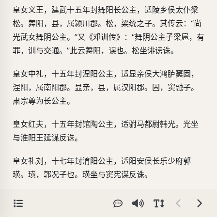
皇女义王，建武十五年封舞阳长公主，适陵乡侯太仆梁
松。舞阳，县，属颍川郡。松，梁统之子。其传云：“尚
光武女舞阴公主。”又《邓训传》：“舞阴公主子梁扈，有
罪，训与交通。”此云舞阳，误也。松坐诽谤诛。
皇女中礼，十五年封涅阳公主，适显亲侯大鸿胪窦固，
涅阳，属南阳郡。显亲，县，属汉阳郡。固，窦融子。
肃宗尊为长公主。
皇女红夫，十五年封馆陶公主，适驸马都尉韩光。光坐
与淮阳王延谋反诛。
皇女礼刘，十七年封淯阳公主，适阳安侯长乐少府郭
璜。璜，郭况子也。璜坐与窦宪谋反诛。
皇女绶，绶”一作“缓”。二十一年封郦邑公主，适新阳侯
世子阴丰。丰害主，诛死。郦，县，属南阳郡，音掷亦