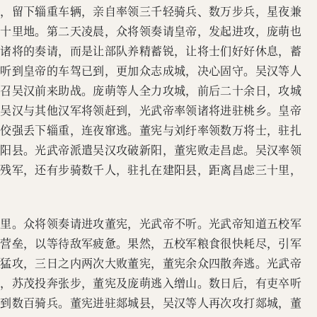
息，留下辎重车辆，亲自率领三千轻骑兵、数万步兵，星夜兼
六十里地。第二天凌晨，众将领奏请皇帝，发起进攻，庞萌也
准诸将的奏请，而是让部队养精蓄锐，让将士们好好休息，蓄
中听到皇帝的车驾已到，更加众志成城，决心固守。吴汉等人
，召吴汉前来助战。庞萌等人全力攻城，前后二十余日，攻城
至吴汉与其他汉军将领赶到，光武帝率领诸将进驻桃乡。皇帝
、佼强丢下辎重，连夜窜逃。董宪与刘纡率领数万将士，驻扎
新阳县。光武帝派遣吴汉攻破新阳，董宪败走昌虑。吴汉率领
校残军，还有步骑数千人，驻扎在建阳县，距离昌虑三十里，
余里。众将领奏请进攻董宪，光武帝不听。光武帝知道五校军
守营垒，以等待敌军疲惫。果然，五校军粮食很快耗尽，引军
宪猛攻，三日之内两次大败董宪，董宪余众四散奔逃。光武帝
降，苏茂投奔张步，董宪及庞萌逃入缯山。数日后，有吏卒听
得到数百骑兵。董宪进驻郯城县，吴汉等人再次攻打郯城，董