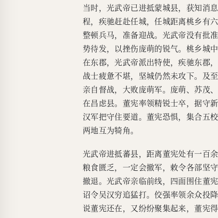
当时，光武帝已进抵蒙城县，获知消
程，疾驰赶赴任城，任城距离桃乡有
整顿兵马，准备迎战。光武帝没有批
势待发，以挫伤庞萌的锐气。桃乡城
在东郡，光武帝派出特使，疾驰东郡
战士疲惫不堪，坚城仍然未攻下。及
亲自督战，大败庞萌军。庞萌、苏茂
在昌虑县。董宪率领精锐士卒，据守
汉军把守住要道。董宪恐惧，集合五
两地互为犄角。
光武帝进抵蕃县，距离董宪处有一百
粮食匮乏，一定会撤军，敕令各部坚
撤退。光武帝亲临前线，四面围住董
诏令吴汉穷追猛打。佼强率领余众投
说董宪还在，又纷纷聚集起来，董宪