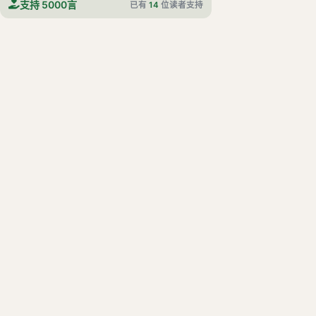
支持 5000言
已有
14
位读者支持
卷四十五 袁张韩周列传
卷四十六 郭陈列传
卷四十七 班梁列传
卷四十八 杨李翟应霍爰徐列传
卷四十九 王充王符仲长统列传
卷五十 孝明八王列传
卷五十一 李陈庞陈桥列传
卷五十二 崔骃列传
卷五十三 周黄徐姜申屠列传
卷五十四 杨震列传
卷五十五 章帝八王列传
卷五十六 张王种陈列传