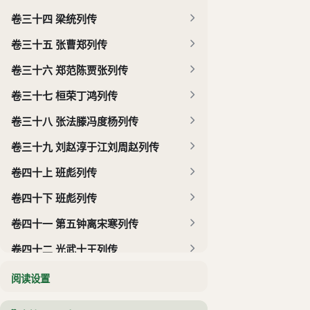
卷三十四 梁统列传
卷三十五 张曹郑列传
卷三十六 郑范陈贾张列传
卷三十七 桓荣丁鸿列传
卷三十八 张法滕冯度杨列传
卷三十九 刘赵淳于江刘周赵列传
卷四十上 班彪列传
卷四十下 班彪列传
卷四十一 第五钟离宋寒列传
卷四十二 光武十王列传
卷四十三 朱乐何列传
阅读设置
卷四十四 邓张徐张胡列传