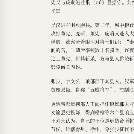
宪又与庞萌逃往朐（qú）县据守。
平定。
吴汉进军围攻朐县。第二年，城中粮
攻打董宪、庞萌，董宪、庞萌又逃入
俘虏。董宪流着眼泪对将士们讲：“
间的苦。”随后率领数十名骑兵，连
追上董宪，将其斩杀，方与县人黔陵
黔陵爵关内侯。
张步，字文公，琅琊郡不其县人。汉
数座县邑，自称“五威将军”，控制琅
更始帝派遣魏郡人王闳担任琅琊郡太
劝谕县吏投降，得到赣榆等六个县响
王刘永认为，自己的王位是更始帝所
节侯，统辖青州、徐州，令张步征伐