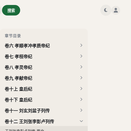
卷二 显宗孝明帝纪
搜索
卷三 肃宗孝章帝纪
卷四 孝和孝殇帝纪
卷五 孝安帝纪
章节目录
卷六 孝顺孝冲孝质帝纪
卷七 孝桓帝纪
卷八 孝灵帝纪
卷九 孝献帝纪
卷十上 皇后纪
卷十下 皇后纪
卷十一 刘玄刘盆子列传
卷十二 王刘张李彭卢列传
王刘张李彭卢列传 原文