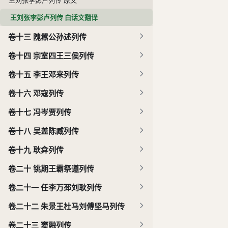
王刘张李彭卢列传 白话文翻译
卷十三 隗嚣公孙述列传
卷十四 宗室四王三侯列传
卷十五 李王邓来列传
卷十六 邓寇列传
卷十七 冯岑贾列传
卷十八 吴盖陈臧列传
卷十九 耿弇列传
卷二十 铫期王霸祭遵列传
卷二十一 任李万邳刘耿列传
卷二十二 朱景王杜马刘傅坚马列传
卷二十三 窦融列传