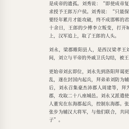
是成帝的遗孤。刘秀说：“即使成帝
求授予王郎万户侯。刘秀说：“只能
要经年累月才能攻破，终不成邯郸的
十余日，王郎的少傅李立叛变，打开
上，汉军追上，取了王郎的人头。
刘永，梁郡睢阳县人，是西汉梁孝王
间，刘立与平帝的外戚卫氏勾结，被王
更始帝刘玄即位，刘永先到洛阳拜谒
乱，遂在封国内起兵，拜弟弟刘防为
后，刘永召集豪杰沛郡人周建等，拜
郡，攻取二十八座城邑。刘永又派遣
人董宪在东海郡起兵，控制东海郡。
张步为辅汉大将军，与他们联合，共
子”。