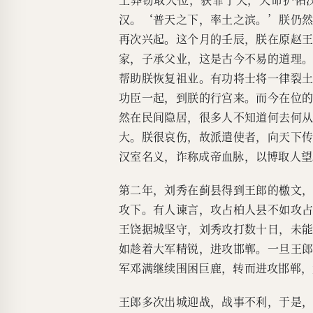
汉。‘普天之下，率土之滨。’朕仍
再次兴起。这个月的壬辰，朕在原赵
家，子承父业，这是古今不易的道理
帮助朕恢复祖业。有功将士将一律裂
功臣一起，到朕的行宫来。而今在位
然在民间隐居，很多人不知道何去何
大。朕很哀伤，故派遣使者，向天下
汉室名义，诈称成帝血脉，以博取人望
第二年，刘秀在蓟县得到王郎的檄文
攻下。有人谏言，攻占柏人县不如攻
王饶据城坚守，刘秀攻打数十日，未
如趁着大军精锐，进攻邯郸。一旦王
军邓满继续围困巨鹿，转而进攻邯郸，
王郎多次出城迎战，战事不利，于是