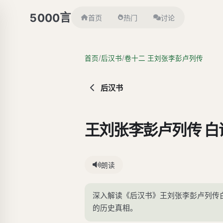
言
5000
首页
热门
讨论
/
/
首页
后汉书
卷十二 王刘张李彭卢列传
后汉书
王刘张李彭卢列传 白
朗读
深入解读《后汉书》王刘张李彭卢列传
的历史真相。