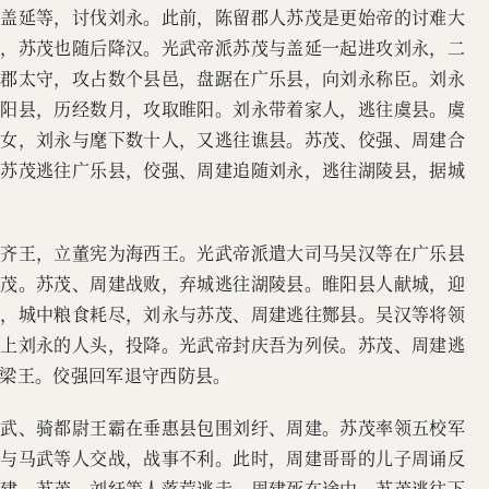
军盖延等，讨伐刘永。此前，陈留郡人苏茂是更始帝的讨难大
汉，苏茂也随后降汉。光武帝派苏茂与盖延一起进攻刘永，二
阳郡太守，攻占数个县邑，盘踞在广乐县，向刘永称臣。刘永
睢阳县，历经数月，攻取睢阳。刘永带着家人，逃往虞县。虞
儿女，刘永与麾下数十人，又逃往谯县。苏茂、佼强、周建合
。苏茂逃往广乐县，佼强、周建追随刘永，逃往湖陵县，据城
为齐王，立董宪为海西王。光武帝派遣大司马吴汉等在广乐县
苏茂。苏茂、周建战败，弃城逃往湖陵县。睢阳县人献城，迎
县，城中粮食耗尽，刘永与苏茂、周建逃往酂县。吴汉等将领
献上刘永的人头，投降。光武帝封庆吾为列侯。苏茂、周建逃
梁王。佼强回军退守西防县。
马武、骑都尉王霸在垂惠县包围刘纡、周建。苏茂率领五校军
，与马武等人交战，战事不利。此时，周建哥哥的儿子周诵反
周建、苏茂、刘纡等人落荒逃走，周建死在途中，苏茂逃往下