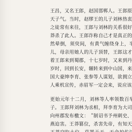
王昌，又名王郎，赵国邯郸人。王郎
天子气。当时，赵缪王的儿子刘林热
之徒常有来往，王郎与刘林的关系很
莽杀了此人。王郎诈称自己才是真正
然晕倒，须臾间，有黄气缠绕身上，
儿，母亲用她人的儿子顶替，王郎这
着王郎来到蜀郡，十七岁时，又来到
岁时，回到长安，辗转来到中山国，
国大豪绅李育、张参等人谋划，欲拥
人乘机宣传，赤眉军一定会来，说应该
更始元年十二月，刘林等人率领数百
子。王郎拜刘林为丞相，拜李育为大
向州郡发布檄文：“制诏书予州刺史
燕迫害。王莽篡位，杀害先帝，有知
王莽窃取大位，获罪于天，天命护佑