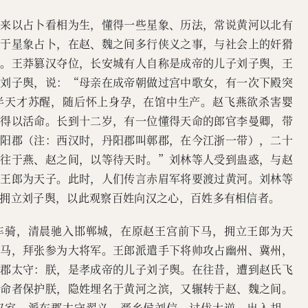
原来以占卜看相为生，懂得一些星象、历法，常说黄河以北有
衷于星象占卜，在赵、魏之间多行侠义之事，与社会上的奸猾
好。王莽篡汉夺位，长安城有人自称是成帝的儿子刘子舆，王
的刘子舆，说：“母亲在成帝朝做过宫中歌女，有一次下殿突
半天才苏醒，随后怀上身孕，在馆中生产。赵飞燕欲杀害婴
才得以活命。长到十二岁，有一位懂得天命的郎官李曼卿，带
丹阳郡（注：西汉时，丹阳郡叫鄣郡，在今江浙一带），二十
来往于燕、赵之间，以等待天时。”刘林等人受到蛊惑，与赵
立王郎为天子。此时，人们传言赤眉军将要渡过黄河。刘林等
拥立刘子舆，以此观察百姓向汉之心，百姓多有相信者。
车骑，清晨驰入邯郸城，在原赵王宫前下马，拥立王郎为天
司马，拜张参为大将军。王郎派遣手下将帅攻占幽州、冀州，
、郡太守：朕，是孝成帝的儿子刘子舆。在往昔，遭到赵氏飞
天命者保护朕，隐姓埋名于黄河之滨，又辗转于赵、魏之间。
汉室，派东郡太守翟义、严乡侯刘信，讨伐大逆，出入胡、