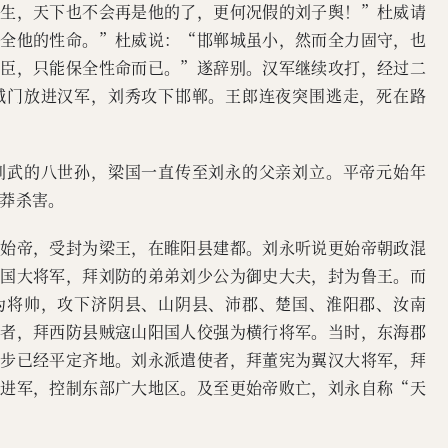
复生，天下也不会再是他的了，更何况假的刘子舆！”杜威请
保全他的性命。”杜威说：“邯郸城虽小，然而全力固守，也
君臣，只能保全性命而已。”遂辞别。汉军继续攻打，经过二
城门放进汉军，刘秀攻下邯郸。王郎连夜突围逃走，死在路
刘武的八世孙，梁国一直传至刘永的父亲刘立。平帝元始年
莽杀害。
更始帝，受封为梁王，在睢阳县建都。刘永听说更始帝朝政混
辅国大将军，拜刘防的弟弟刘少公为御史大夫，封为鲁王。而
为将帅，攻下济阴县、山阴县、沛郡、楚国、淮阳郡、汝南
使者，拜西防县贼寇山阳国人佼强为横行将军。当时，东海郡
张步已经平定齐地。刘永派遣使者，拜董宪为翼汉大将军，拜
同进军，控制东部广大地区。及至更始帝败亡，刘永自称“天