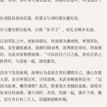
在西防县进攻佼强，佼强又与刘纡逃往董宪处。
兵与董宪联合起来，自称“东平王”，驻扎在桃乡北面。
下江的军队之中。更始帝即位，拜庞萌为冀州牧，率领军队，
王郎。及至谢躬被杀，庞萌归降刘秀，刘秀即皇帝位，拜庞萌
信任。光武帝常称赞庞萌：“可以托付六尺之孤，寄托百里之
狄将军，与盖延一起，进攻董宪。
，没有下发给庞萌，庞萌认为盖延在背后谮毁自己，遂心存狐
然大怒，亲自率领汉军，讨伐庞萌。光武帝赐诸将诏书：“过
会因为此事，嘲笑我吧？此次，朕要夷灭老贼的家族。诸将厉
亲征来讨伐庞萌，遂与刘纡、苏茂、佼强一起，离开下邳，撤
，双方共计有三万人，迅速围困桃乡城。