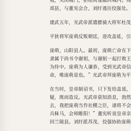
邳县，与董宪会合，刘纡逃往佼强处。
建武五年，光武帝派遣骠骑大将军杜茂
平狄将军庞萌反叛朝廷，进攻盖延，引
庞萌，山阳县人。最初，庞萌亡命在
隶属于尚书令谢躬，与谢躬一起打败
为侍中。庞萌为人谦恭，受到光武帝
命，唯庞萌是也。”光武帝拜庞萌为平
在当时，皇帝制诏书，只下发给盖延
疑，既而造反。光武帝获知消息，勃
去，我把庞萌当作社稷之臣，诸将不
兵秣马，会师睢阳！”董宪听说皇帝
回兰陵县。刘纡派苏茂、佼强协助庞萌