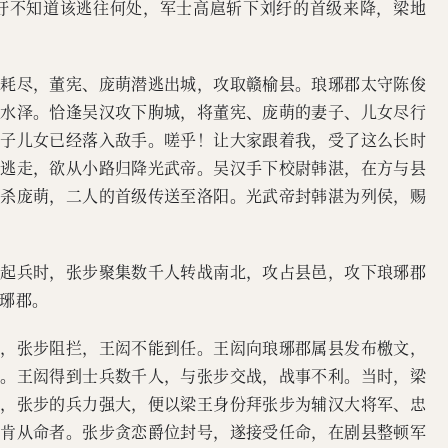
刘纡不知道该逃往何处，军士高扈斩下刘纡的首级来降，梁地
食耗尽，董宪、庞萌潜逃出城，攻取赣榆县。琅琊郡太守陈俊
大水泽。恰逢吴汉攻下朐城，将董宪、庞萌的妻子、儿女尽行
妻子儿女已经落入敌手。嗟乎！让大家跟着我，受了这么长时
夜逃走，欲从小路归降光武帝。吴汉手下校尉韩湛，在方与县
斩杀庞萌，二人的首级传送至洛阳。光武帝封韩湛为列侯，赐
军起兵时，张步聚集数千人转战南北，攻占县邑，攻下琅琊郡
琊郡。
守，张步阻拦，王闳不能到任。王闳向琅琊郡属县发布檄文，
应。王闳得到士兵数千人，与张步交战，战事不利。当时，梁
封，张步的兵力强大，便以梁王身份拜张步为辅汉大将军、忠
不肯从命者。张步贪恋爵位封号，遂接受任命，在剧县整顿军