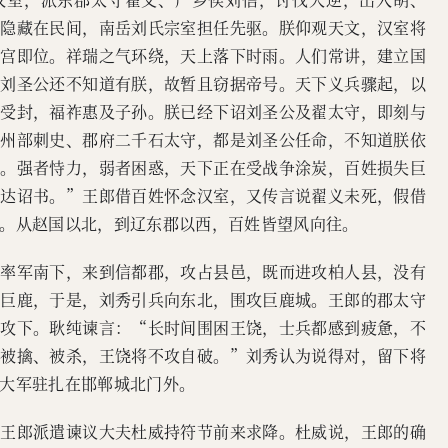
然隐藏在民间，南岳刘氏宗室担任先驱。朕仰观天文，汉室将
王宫即位。祥瑞之气环绕，天上落下时雨。人们常讲，建立国
。刘圣公还不知道有朕，故暂且窃据帝号。天下义兵骤起，以
土受封，福祚惠及子孙。朕已经下诏刘圣公及翟太守，即刻与
的州部刺史、郡府二千石太守，都是刘圣公任命，不知道朕依
从。强者恃力，弱者困惑，天下正在受战争涂炭，百姓损失巨
传达诏书。”王郎借百姓怀念汉室，又传言说翟义未死，假借
。从赵国以北，到辽东郡以西，百姓皆望风向往。
，率军南下，来到信都郡，攻占县邑，既而进攻柏人县，没有
占巨鹿，于是，刘秀引兵向东北，围攻巨鹿城。王郎的郡太守
能攻下。耿纯谏言：“长时间围困王饶，士兵都感到疲惫，不
郎被擒、被杀，王饶将不攻自破。”刘秀认为说得对，留下将
大军驻扎在邯郸城北门外。
，王郎派遣谏议大夫杜威持符节前来求降。杜威说，王郎的确