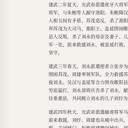
建武二年夏天，光武帝派遣虎牙大将
将军，与朱鲔等人据守洛阳。朱鲔降
人相互间有矛盾，苏茂造反，杀了淮
拜苏茂为大司马、淮阳王。盖延围困
县人反叛，杀了刘永的母亲及妻子、
军一处，前来救援刘永，被盖延打败
坚守。
建武三年春天，刘永派遣使者立张步
围困苏茂。周建率领军队，全力救援
接刘永。吴汉与盖延等合力围攻睢阳
穷追猛打，刘永部将庆吾杀了刘永，
往垂惠县，共同拥立刘永的儿子刘纡为
建武四年秋天，光武帝派遣捕虏将军
前来救援，刘纡、周建也从城中出兵
叛，关闭城门，拒绝周建撤回城内。