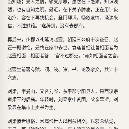
当知趣；受人之情，领受厚恩，虽然在下愚顽，知识浅
陋，也有自知之明。最近，在下关节肿痛，正在用针灸
治疗。容在下再找机会，登门拜谒，畅叙友情。诵读来
信，不胜慰藉。”遂辞别，没有去郡府。
再后来，州郡以礼延请赵壹，朝廷三公府十次征召，赵
壹一概谢绝，最终在家中去世。袁逢曾经让善相面者为
赵壹相面，相面者答：“官不过郡吏。”竟如相面者之言。
赵壹生前著有赋、颂、箴、诔、书、论及杂文，共计十
六篇。
刘梁，字曼山，又名刘岑，东平郡宁阳县人，是西汉宗
室梁王的后裔。年轻时，刘梁家中贫困，父亲早逝，刘
梁靠在集市上卖书为生。
刘梁愤世嫉俗，常痛恨世人以利益相交，以邪念结党，