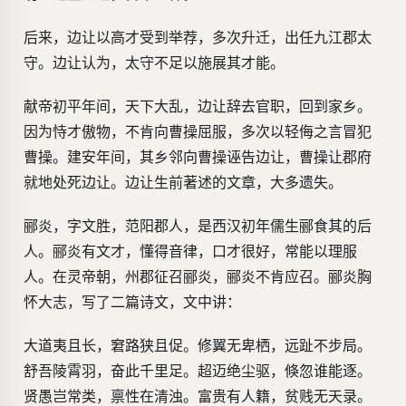
后来，边让以高才受到举荐，多次升迁，出任九江郡太
守。边让认为，太守不足以施展其才能。
献帝初平年间，天下大乱，边让辞去官职，回到家乡。
因为恃才傲物，不肯向曹操屈服，多次以轻侮之言冒犯
曹操。建安年间，其乡邻向曹操诬告边让，曹操让郡府
就地处死边让。边让生前著述的文章，大多遗失。
郦炎，字文胜，范阳郡人，是西汉初年儒生郦食其的后
人。郦炎有文才，懂得音律，口才很好，常能以理服
人。在灵帝朝，州郡征召郦炎，郦炎不肯应召。郦炎胸
怀大志，写了二篇诗文，文中讲：
大道夷且长，窘路狭且促。修翼无卑栖，远趾不步局。
舒吾陵霄羽，奋此千里足。超迈绝尘驱，倏忽谁能逐。
贤愚岂常类，禀性在清浊。富贵有人籍，贫贱无天录。