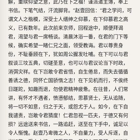
解，重续仰望之意，此乃在下之福！谨派遣主簿，奉上
书信。下笔气结，汗流脚背。”赵壹回信：“君之学问，可
谓文人之楷模，深受士人缙绅之仰慕，在下仰慕君之高
义，已有数年。此次前来京师，回程途中，顺便拜谒
君，渴望与君一席畅谈。清晨沐浴一番，在君的门下等
候，确实希望一睹仁兄之面，领受教诲。君以尊贵身
份，不耻垂顾在下，犹如周公握发吐哺。在下可以与君
叙谈三坟五典，切磋圣意，也可以与君议论当下时政，
消弭灾祥。在下岂敢令君省悟，自生倦怠，而失去循循
善诱之德，同怀亡国骄惰之志！在下见机而行，不俟终
日蹉跎，知趣而退，勿使君精神疲惫。在往昔，人们常
讲，有怀才不遇者，愤懑郁结，思慕贤士，无从追随，
将一切不如意，归之于天，或怨尤于人。如今，在下自
我谴责，岂敢令君猜度！仁君忽视一匹夫，于德又有何
损？远途送来书信，一路追赶，送至在下手中，诚足以
令人惭愧。赵壹乃卑微之人，不自量力，受人斥逐，自