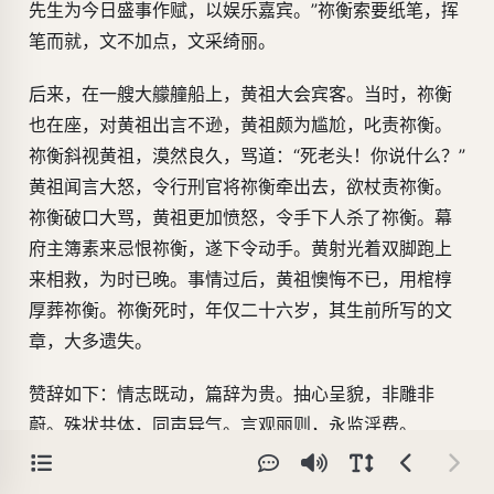
先生为今日盛事作赋，以娱乐嘉宾。”祢衡索要纸笔，挥
笔而就，文不加点，文采绮丽。
后来，在一艘大艨艟船上，黄祖大会宾客。当时，祢衡
也在座，对黄祖出言不逊，黄祖颇为尴尬，叱责祢衡。
祢衡斜视黄祖，漠然良久，骂道：“死老头！你说什么？”
黄祖闻言大怒，令行刑官将祢衡牵出去，欲杖责祢衡。
祢衡破口大骂，黄祖更加愤怒，令手下人杀了祢衡。幕
府主簿素来忌恨祢衡，遂下令动手。黄射光着双脚跑上
来相救，为时已晚。事情过后，黄祖懊悔不已，用棺椁
厚葬祢衡。祢衡死时，年仅二十六岁，其生前所写的文
章，大多遗失。
赞辞如下：情志既动，篇辞为贵。抽心呈貌，非雕非
蔚。殊状共体，同声异气。言观丽则，永监淫费。