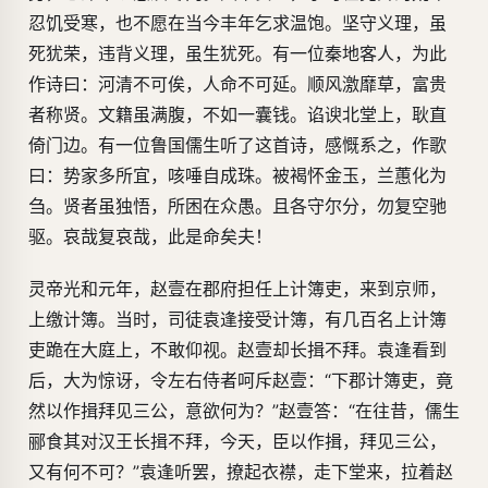
忍饥受寒，也不愿在当今丰年乞求温饱。坚守义理，虽
死犹荣，违背义理，虽生犹死。有一位秦地客人，为此
作诗曰：河清不可俟，人命不可延。顺风激靡草，富贵
者称贤。文籍虽满腹，不如一囊钱。谄谀北堂上，耿直
倚门边。有一位鲁国儒生听了这首诗，感慨系之，作歌
曰：势家多所宜，咳唾自成珠。被褐怀金玉，兰蕙化为
刍。贤者虽独悟，所困在众愚。且各守尔分，勿复空驰
驱。哀哉复哀哉，此是命矣夫！
灵帝光和元年，赵壹在郡府担任上计簿吏，来到京师，
上缴计簿。当时，司徒袁逢接受计簿，有几百名上计簿
吏跪在大庭上，不敢仰视。赵壹却长揖不拜。袁逢看到
后，大为惊讶，令左右侍者呵斥赵壹：“下郡计簿吏，竟
然以作揖拜见三公，意欲何为？”赵壹答：“在往昔，儒生
郦食其对汉王长揖不拜，今天，臣以作揖，拜见三公，
又有何不可？”袁逢听罢，撩起衣襟，走下堂来，拉着赵