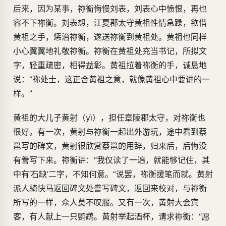
后来，因为某事，祢衡侮慢刘表，刘表心中愤恨，再也
容不下祢衡。刘表想，江夏郡太守黄祖性情急躁，欲借
黄祖之手，惩治祢衡，遂送祢衡到黄祖处。黄祖也同样
小心翼翼地礼敬祢衡。祢衡在黄祖处充当书记，所拟文
字，轻重疏密，相得益彰。黄祖拉着祢衡的手，诚恳地
说：“祢处士，这正合黄祖之意，就像黄祖心中要讲的一
样。”
黄祖的大儿子黄射（yì），担任章陵郡太守，对祢衡也
很好。有一次，黄射与祢衡一起出外游玩，途中看到蔡
邕写的碑文，黄射很欣赏蔡邕的用辞，归来后，后悔没
有誊写下来。祢衡讲：“我仅读了一遍，就能够记住，其
中有‘石缺’二字，不知何意。”说罢，祢衡援笔而就。黄射
派人骑快马返回碑文处誊写碑文，返回来校对，与祢衡
所写的一样，众人莫不叹服。又有一次，黄射大会宾
客，有人献上一只鹦鹉。黄射举起酒杯，请求祢衡：“愿