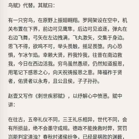
鸟赋》代替。其赋曰：
有一只穷鸟，在原野上振翅翱翔。罗网架设在空中，机
关布置在下界，前边可见鹰隼，后边可见追逐，弹丸在
右边飞舞，弓矢在左边拽满，飞丸激矢，交集于身边。
思飞不得，欲鸣不可，举头畏触，摇足畏堕。内心恐
惧，乍冰乍焰。幸赖大贤，矜我怜我，往昔在南边救
我，今日在西边活我。穷鸟虽然愚顽，仍然知道报恩，
用笔记下感恩之心，向天祝祷报恩之意。降福祚于贤
者，佑贤者以永寿，且公且侯，子子孙孙。
赵壹又写作《刺世疾邪赋》，以纾解心中愤懑。赋中
讲：
在往古，五帝礼仪不同，三王礼乐相异，世代不同，会
有所损益，绝不会墨守成规。德政不能挽救时弊，赏罚
岂能判定清浊？春秋时诸侯纷争，已经是祸败的渊薮，