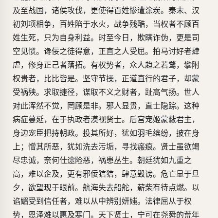
及至战国，诸侯攻伐，更使得百姓惨遭涂炭。秦末、汉
初刘项相争，百姓陷于水火，战争残酷，当权者不顾百
姓生死，只为自身利益。时至今日，欺瞒诈伪，更是司
空见惯。谗佞之徒得意，正直之人受屈。拍马讨好者肆
虐，修身正己者落拓。有权势者，众人趋之若鹜，攀附
权贵者，比比皆是。坚守节操，正道直行的君子，却蒙
受祸殃。求取捷径，谋取不义之财者，趾高气扬。世人
对此浑然不觉，罔顾是非。邪人显贵，直士隐踪。这种
病症蔓延，在于执政者漠视贤士。后宫宠姬蒙蔽君主，
身边宠臣把持朝政。投其所好，犹如羽毛缤纷，披在身
上；憎其所恶，犹如洗去污垢，寻找瘢痕。贤士虽欲竭
尽忠诚，奈何仕途险恶，祸患丛生。朝廷犹如九重之
高，难以企及，更有邪佞狺狺，肆意毁谤。危亡显于旦
夕，欲望现于眼前。航海失去船舵，薪柴有待点燃。以
谄媚受到信任者，难以从中辨别妍媸。法律屈从于权
势，恩泽难以惠及寒门。天下贤士，宁可在尧舜的荒年