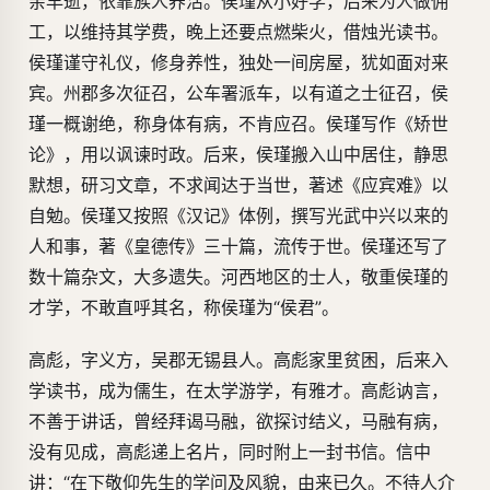
亲早逝，依靠族人养活。侯瑾从小好学，后来为人做佣
工，以维持其学费，晚上还要点燃柴火，借烛光读书。
侯瑾谨守礼仪，修身养性，独处一间房屋，犹如面对来
宾。州郡多次征召，公车署派车，以有道之士征召，侯
瑾一概谢绝，称身体有病，不肯应召。侯瑾写作《矫世
论》，用以讽谏时政。后来，侯瑾搬入山中居住，静思
默想，研习文章，不求闻达于当世，著述《应宾难》以
自勉。侯瑾又按照《汉记》体例，撰写光武中兴以来的
人和事，著《皇德传》三十篇，流传于世。侯瑾还写了
数十篇杂文，大多遗失。河西地区的士人，敬重侯瑾的
才学，不敢直呼其名，称侯瑾为“侯君”。
高彪，字义方，吴郡无锡县人。高彪家里贫困，后来入
学读书，成为儒生，在太学游学，有雅才。高彪讷言，
不善于讲话，曾经拜谒马融，欲探讨结义，马融有病，
没有见成，高彪递上名片，同时附上一封书信。信中
讲：“在下敬仰先生的学问及风貌，由来已久。不待人介