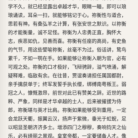
学不久，就已经显露出卓越才华，眼睛一瞄，即可以琅
琅诵读，耳朵一扫，就能够铭记于心。祢衡性与道合，
思若有神。有桑弘羊之计算，有张安世之默识。以祢衡
的才能衡量，诚不足怪。祢衡为人忠勇正直，胸怀大
志，疾恶如仇，见善而喜。祢衡有任座的高尚，有史鱼
的气节，用这些譬喻祢衡，丝毫不为过。俗话讲，鸷鸟
累千，不如一鹗在手。如果能够让祢衡入朝为官，必有
可观之处。祢衡的口才极好，飞辩骋辞，溢气喷涌，解
疑释难，临敌有余。在往昔，贾谊奏请担任属国都尉，
亲手擒获单于；终军发誓手执长缨，绑缚南粤叛王。弱
冠之人，慷慨激昂，前世对此已有赞美之辞。近世的路
粹、严象，同样是才华卓越的士人，后来被擢拔为侍
郎，祢衡堪与英才比肩。祢衡如果能够受到重用，一定
会龙跃天衢，振翼云汉，扬声于紫微，垂光于虹蜺，足
以昭显圣朝济济多士。增添四门之穆穆，奏响钧天之仙
乐，必有绮丽之景观。皇室帝都，一定要储备人才。像