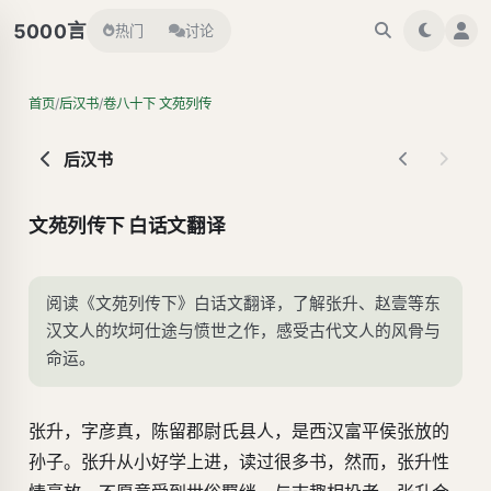
言
5000
热门
讨论
/
/
首页
后汉书
卷八十下 文苑列传
后汉书
文苑列传下 白话文翻译
阅读《文苑列传下》白话文翻译，了解张升、赵壹等东
汉文人的坎坷仕途与愤世之作，感受古代文人的风骨与
命运。
张升，字彦真，陈留郡尉氏县人，是西汉富平侯张放的
孙子。张升从小好学上进，读过很多书，然而，张升性