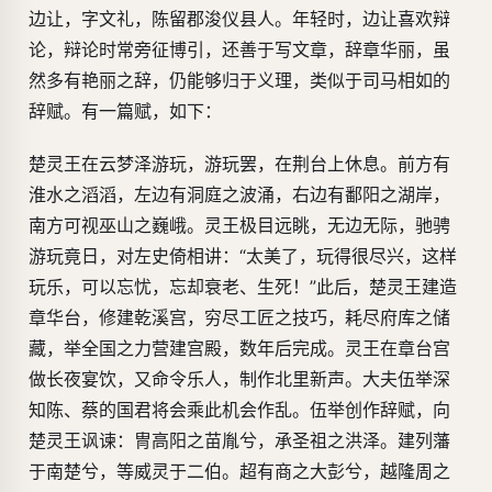
边让，字文礼，陈留郡浚仪县人。年轻时，边让喜欢辩
论，辩论时常旁征博引，还善于写文章，辞章华丽，虽
然多有艳丽之辞，仍能够归于义理，类似于司马相如的
辞赋。有一篇赋，如下：
楚灵王在云梦泽游玩，游玩罢，在荆台上休息。前方有
淮水之滔滔，左边有洞庭之波涌，右边有鄱阳之湖岸，
南方可视巫山之巍峨。灵王极目远眺，无边无际，驰骋
游玩竟日，对左史倚相讲：“太美了，玩得很尽兴，这样
玩乐，可以忘忧，忘却衰老、生死！”此后，楚灵王建造
章华台，修建乾溪宫，穷尽工匠之技巧，耗尽府库之储
藏，举全国之力营建宫殿，数年后完成。灵王在章台宫
做长夜宴饮，又命令乐人，制作北里新声。大夫伍举深
知陈、蔡的国君将会乘此机会作乱。伍举创作辞赋，向
楚灵王讽谏：冑高阳之苗胤兮，承圣祖之洪泽。建列藩
于南楚兮，等威灵于二伯。超有商之大彭兮，越隆周之