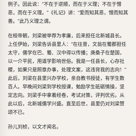
例子。因此说：“不在于逆顺，而在于义理；不在于憎
恶，而在于义理。”《礼记》讲：“爱而知其恶，憎而知其
善。”此乃义理之谓。
在桓帝朝，刘梁被举荐为孝廉，后来担任北新城县长。
上任伊始，刘梁告诉县里人：“在往昔，文翁在蜀郡担任
太守，儒学在巴、蜀、汉中得以传播；庚桑子在楚国，
以一介平民，用道学影响世俗。我是一任县长，心存社
稷，如果只是照章办事，处理文案，这违背我的志向！”
此后，刘梁在县里兴办学校，亲自教书授徒，有学生数
百人。早晚间刘梁到学校授课，勉励学生砥砺情操，坚
定志向。刘梁手中拿着经卷，考试对策，评判优劣。从
此以后，北新城儒学兴盛。直至后世，县里仍对刘梁赞
颂不已。
孙儿刘桢，以文才闻名。