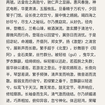
两虢。达皇佐之高勋兮，驰仁声之显赫。惠风春施，神
武电断，华夏肃清，五服攸乱。旦垂精于万机兮，夕回
辇于门馆。设长夜之欢饮兮，展中情之嬿婉。竭四海之
妙珍兮，尽生人之秘玩。尔乃携窈窕，从好仇，径肉
林，登糟丘，兰肴山竦，椒酒渊流。激玄醴于清池兮，
靡微风而行舟。登瑶台以回望兮，冀弥日而消忧。于是
招宓妃，命湘娥，齐倡列，郑女罗。扬《激楚》之清宫
兮，展新声而长歌。繁手超于《北里》，妙舞丽于《阳
阿》。金石类聚，丝竹群分。被轻袿（guī），曳华文，
罗衣飘飖，组绮缤纷。纵轻躯以迅赴，若孤鹄之失群；
振华袂以逶迤，若游龙之登云。于是欢嬿既洽，长夜向
半，琴瑟易调，繁手频弹，清声发而响激，微音逝而流
散。振弱支而纡绕兮，若绿繁之垂干，忽飘飖以轻逝
兮，似鸾飞于天汉。舞无常态，鼓无定节，寻声响应，
修短靡跌。长袖奋而生风，清气激而绕结。尔乃妍媚递
进，巧弄相加，俯仰异容，忽兮神化。体迅轻鸿，荣曜