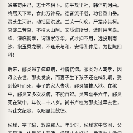
通塞苟由己，志士不相卜。陈平敖里社，韩信钓河曲。
终居天下宰，食此万钟禄。德音流千载，功名重山岳。
灵芝生河洲，动摇因洪波。兰荣一何晚，严霜瘁其柯。
哀哉二芳草，不植太山阿。文质道所贵，遭时用有嘉。
绛、灌临衡宰，谓谊崇浮华。贤才抑不用，远投荆南
沙。抱玉乘龙骥，不逢乐与和。安得孔仲尼，为世陈四
科！
后来，郦炎患了疯癫病，神情恍惚。郦炎为人笃孝，因
母亲去世，郦炎发病，而妻子生下孩子还在哺乳期，受
到惊吓而死，妻子的家人告状，郦炎被捕入狱。在狱
中，郦炎又多次发病，不能自辩。灵帝熹平六年，郦炎
死在狱中，年仅二十八岁。尚书卢植为郦炎过早去世，
写诔文纪念，以昭显其懿德。
侯瑾，字子瑜，敦煌郡人。年少时，侯瑾家中贫困，父