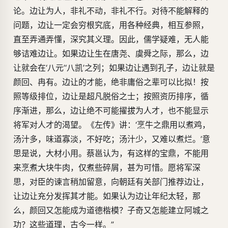
论。边让为人，非礼不动，非礼不行。对待不能解释的
问题，边让一定会穷根究底，用各种经典，相互参照，
直至弄通弄懂，深究其义理。因此，儒学疑难，无人能
够诘难边让。如果边让生在唐尧、虞舜之际，那么，边
让就会在‘八元’‘八凯’之列；如果边让遇到孔子，边让就是
颜回、冉有。边让的才能，绝非庸俗之辈可以比拟！按
照等级排位，边让是超凡脱俗之士；按照资历排序，循
序渐进，那么，边让绝不可能擢拔为人才，也不能显示
将军对人才的渴望。《左传》讲：‘烹牛之鼎用以煮鸡，
汤汁多，味道寡淡，不好吃；汤汁少，又难以煮烂。’意
思是说，大材小用。蔡邕认为，有这样的宝鼎，不能用
来烹煮大块牛肉，仅煮些碎屑，甚为可惜。愿将军深
思，对臣的谏言稍加留意，向朝廷有关部门推荐边让，
让边让充分发挥其才能。如果认为边让年纪太轻，那
么，颜回又怎能成为道德楷模？子奇又怎能建立阿城之
功？这些道理，古今一样。”