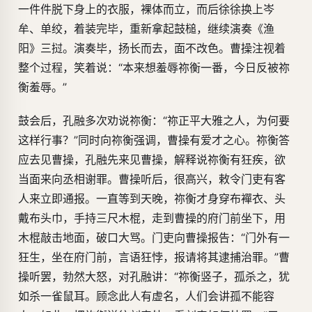
一件件脱下身上的衣服，裸体而立，而后徐徐换上岑
牟、单绞，着装完毕，重新拿起鼓槌，继续演奏《渔
阳》三挝。演奏毕，扬长而去，面不改色。曹操注视着
整个过程，笑着说：“本来想羞辱祢衡一番，今日反被祢
衡羞辱。”
鼓会后，孔融多次劝说祢衡：“祢正平大雅之人，为何要
这样行事？”同时向祢衡强调，曹操有爱才之心。祢衡答
应去见曹操，孔融先来见曹操，解释说祢衡有狂疾，欲
当面来向丞相谢罪。曹操听后，很高兴，敕令门吏有客
人来立即通报。一直等到天晚，祢衡才身穿布襌衣、头
戴布头巾，手持三尺木棍，走到曹操的府门前坐下，用
木棍敲击地面，破口大骂。门吏向曹操报告：“门外有一
狂生，坐在府门前，言语狂悖，报请将其逮捕治罪。”曹
操听罢，勃然大怒，对孔融讲：“祢衡竖子，孤杀之，犹
如杀一雀鼠耳。顾念此人有虚名，人们会讲孤不能容