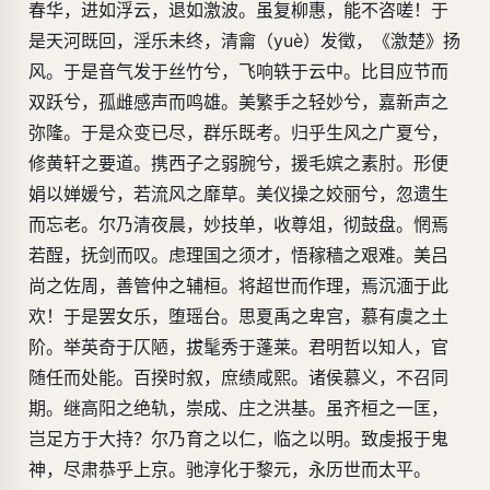
春华，进如浮云，退如激波。虽复柳惠，能不咨嗟！于
是天河既回，淫乐未终，清龠（yuè）发徵，《激楚》扬
风。于是音气发于丝竹兮，飞响轶于云中。比目应节而
双跃兮，孤雌感声而鸣雄。美繁手之轻妙兮，嘉新声之
弥隆。于是众变已尽，群乐既考。归乎生风之广夏兮，
修黄轩之要道。携西子之弱腕兮，援毛嫔之素肘。形便
娟以婵媛兮，若流风之靡草。美仪操之姣丽兮，忽遗生
而忘老。尔乃清夜晨，妙技单，收尊俎，彻鼓盘。惘焉
若酲，抚剑而叹。虑理国之须才，悟稼穑之艰难。美吕
尚之佐周，善管仲之辅桓。将超世而作理，焉沉湎于此
欢！于是罢女乐，堕瑶台。思夏禹之卑宫，慕有虞之土
阶。举英奇于仄陋，拔髦秀于蓬莱。君明哲以知人，官
随任而处能。百揆时叙，庶绩咸熙。诸侯慕义，不召同
期。继高阳之绝轨，崇成、庄之洪基。虽齐桓之一匡，
岂足方于大持？尔乃育之以仁，临之以明。致虔报于鬼
神，尽肃恭乎上京。驰淳化于黎元，永历世而太平。