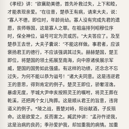
《孝经》讲：“欲襄助美德，首先补救过失，上下和睦，
才能表现亲爱。”在往昔，楚恭王有病，请来大夫，说：
“寡人不德，即位时，年龄尚幼。寡人没有完成先君的遗
愿，丧师辱国，这是寡人之罪。在祖庙排列昭穆位序
时，保全神位，谥号可定为灵或厉。”大夫答应了。及至
楚恭王去世，大夫子囊说：“不能这样做。事君者，应该
褒扬君王的德行，不应该强调其过失。赫赫楚国，楚王
即位，将楚国的领土拓展至南海，向中原诸侯展示军
威，楚国的国势如此强盛。有这样的功绩，还念念不忘
过失，为何不能以恭为谥号！”诸大夫同意。这是违逆君
王的意思，得到肯定的例子。楚灵王即位，骄奢淫逸，
暴虐无度，芋城大尹申亥按照灵王的嘱咐，将灵王葬在
乾溪，还把两个女儿殉葬。这是顺从君王的旨意，违背
道义的例子。*陵之战，晋楚对峙，阳谷献酒，子反殒
命。这是欲爱之，反而害之。臧武仲讲：“孟孙忤逆我，
这是治病的良药；季孙爱护我，却加重我的病情。加重