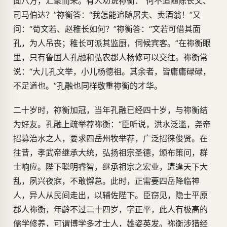
面八方，汇聚而来。有人劝说祢衡：“何不追随陈长文、
司马伯达？”祢衡答：“我怎能追随屠夫、卖酒翁！”又
问：“荀文若、赵稚长如何？”祢衡答：“文若可借其面
孔，为人吊丧；稚长可派其监厨，伺候宾客。”在祢衡眼
里，只有鲁国人孔融和弘农郡人杨修可以交往。祢衡常
说：“大儿孔文举，小儿杨德祖。其余者，皆庸庸碌碌，
不足道也。”孔融也同样敬重祢衡的才华。
二十岁时，祢衡加冠，当年孔融已经四十岁，与祢衡结
为好友。孔融上疏举荐祢衡：“臣听说，洪水泛滥，尧帝
招募治水之人，要求四岳州牧举荐，广泛招徕俊贤。在
往昔，孝武帝继承大统，弘扬祖宗圣德，颁布策问，群
士响应。陛下聪明睿智，继承祖宗之宏业，遭逢天下大
乱，夙兴夜寐，不敢懈怠。此时，正需要四岳降临神
人，异人从民间走出，以辅佐陛下。臣窃见，隐士平原
郡人祢衡，年龄不过二十四岁，字正平，此人有极高的
儒学修养，可谓博学多才士人，雄姿英发。祢衡涉猎经