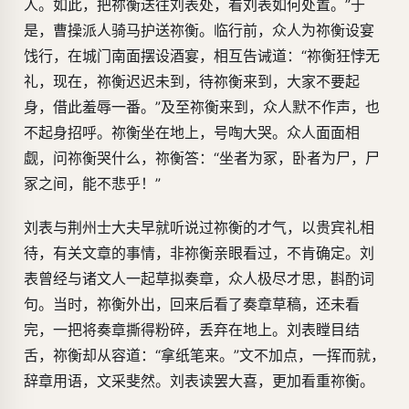
人。如此，把祢衡送往刘表处，看刘表如何处置。”于
是，曹操派人骑马护送祢衡。临行前，众人为祢衡设宴
饯行，在城门南面摆设酒宴，相互告诫道：“祢衡狂悖无
礼，现在，祢衡迟迟未到，待祢衡来到，大家不要起
身，借此羞辱一番。”及至祢衡来到，众人默不作声，也
不起身招呼。祢衡坐在地上，号啕大哭。众人面面相
觑，问祢衡哭什么，祢衡答：“坐者为冢，卧者为尸，尸
冢之间，能不悲乎！”
刘表与荆州士大夫早就听说过祢衡的才气，以贵宾礼相
待，有关文章的事情，非祢衡亲眼看过，不肯确定。刘
表曾经与诸文人一起草拟奏章，众人极尽才思，斟酌词
句。当时，祢衡外出，回来后看了奏章草稿，还未看
完，一把将奏章撕得粉碎，丢弃在地上。刘表瞠目结
舌，祢衡却从容道：“拿纸笔来。”文不加点，一挥而就，
辞章用语，文采斐然。刘表读罢大喜，更加看重祢衡。