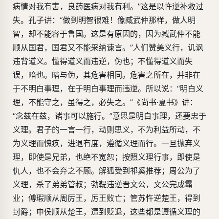
病情对我有害，良药医病对我有利。”这是以忤逆补救过
失。孔子讲：“做到明智很难！像臧武仲那样，做人明
智，却不能容于鲁国。这是有原因的，因为臧武仲不能
顺从国君，国君又不能采纳谏言。”人们赞美义行，讥讽
违背道义。懂得道义而违逆，伪也；不懂得道义而失
误，暗也。暗与伪，其危害相同。危害之所在，并非在
于不明白事理，在于明白事理而违逆。所以说：“明白义
理，不能守之，虽得之，必失之。”《尚书·夏书》讲：
“念兹在兹，诸事可以施行。”意思是明白事理，还要忠于
义理。君子的一言一行，动则思义，不为利益所动，不
为义理而愧疚，进退有度，遵循义理而行。一旦抛弃义
理，即使是兄弟，也绝不宽恕；按照义理行事，即使是
仇人，也不会弃之不顾。解狐受到祁奚推荐；周公为了
义理，杀了弟弟管叔；勃鞮违逆晋文公，文公完成霸
业；傅瑕顺从周厉王，厉王败亡；管苏忤逆楚王，得到
封爵；申侯顺从楚王，遭到贬退，这些都是遵循义理的