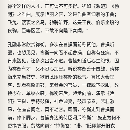
祢衡这样的人才，正可谓不可多得。犹如《激楚》《杨
阿》之雅曲，展示艳丽之容，这是作曲者仰慕的乐曲；
飞兔、騕褭之名马，驰骋旷野，这是王良、伯乐企盼的
良驹。臣等区区，不敢不向陛下奏闻。”
孔融非常欣赏祢衡，多次在曹操面前称赞他。曹操听
罢，也想见见。祢衡一向看不起曹操，自称有狂病，不
肯来觐见，还多次出言不逊。曹操知道后心生怨恨，因
为祢衡有才，又不忍心加害。听说祢衡善于击鼓，请祢
衡来充当鼓史，欲借此压压祢衡的锐气。曹操大会宾
客，观看祢衡击鼓，来参会的官员，一律脱下衣服，改
换岑牟、单绞衣裳。祢衡来后，趋步向前，演示《渔
阳》三挝，手持鼓槌，神色遽变，鼓声节奏，悲壮激
昂，在座者闻之，莫不动容。既而，祢衡走到曹操面
前，停下脚步。曹操身边的侍臣呵斥祢衡：“鼓史为何不
更换衣服，贸然向前？”祢衡答：“诺。”随即解开旧衣，