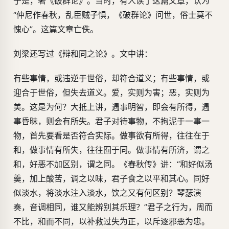
于是，著《破群论》。当时，有人读了这篇文章，认为
“仲尼作春秋，乱臣贼子惧，《破群论》问世，俗士莫不
愧心”。这篇文章亡佚。
刘梁还写过《辩和同之论》。文中讲：
有些事情，或违逆于世俗，却符合道义；有些事情，或
迎合于世俗，但失去道义。爱，实则为害；恶，实则为
美。这是为何？大抵上讲，遇事明智，即会有所得，遇
事昏昧，则会有所失。君子对待事物，不拘泥于一事一
物，首先要看是否符合实际。做事欲有所得，往往在于
和，做事情有所失，往往囿于同。做事情有所济，谓之
和，好恶不加区别，谓之同。《春秋传》讲：“和好似汤
羹，加上酸苦，调之以味，君子食之以平和其心。同好
似淡水，将淡水注入淡水，饮之又有何区别？琴瑟演
奏，音调相同，谁又能辨别其乐理？”君子之行为，周而
不比，和而不同，以补救过失为正，以斥逐邪恶为忠。