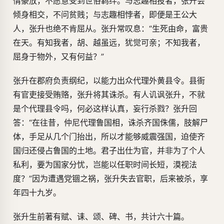
情豪放，不愿意受到世俗羁绊。与志趣相投者，张升会
倾身相交，不问贫贱；与志趣相悖者，即便是王公大
人，张升也绝不肯屈从。张升常叹息：“生死由命，富贵
在天。有知我者，胡、越虽远，犹觉可亲；不知我者，
屈身于物外，又有何益？”
张升在郡府负责纲纪，以能力出众代理外黄县令。县衙
有官吏接受贿赂，张升将其诛杀。有人讥讽张升，不就
是个代理县令吗，何必这样认真，妄行杀戮？张升回
答：“在往昔，仲尼代理鲁国相，诛杀齐国侏儒，肢解尸
体，手足从几个门抬出，所以才能够威震强国，迫使齐
国归还侵占鲁国的土地。君子出仕为官，并非为了个人
私利，要为国家分忧，岂能以任职时间长短，漠视法
度？”因为遭遇党锢之祸，张升失去官职，后来被杀，享
年四十九岁。
张升生前著有赋、诔、颂、碑、书，共计六十篇。