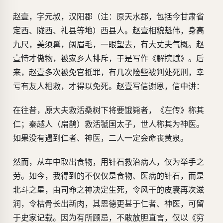
赵壹，字元叔，汉阳郡（注：原天水郡，包括今甘肃省
定西、陇西、礼县等地）西县人。赵壹相貌魁伟，身高
九尺，美须髯，阔眉毛，一眼望去，有大丈夫气概。赵
壹恃才傲物，被家乡人排斥，于是写作《解摈赋》。后
来，赵壹多次被免官抵罪，有几次险些被判处死刑，幸
亏有友人相救，才得以免死。赵壹写信谢恩，信中讲：
在往昔，原大夫救活桑树下将要饿毙者，《左传》称其
仁；秦越人（扁鹊）救活虢国太子，世人称其为神医。
如果没有遇到仁者、神医，二人一定会命丧黄泉。
然而，从车中取出食物，用针石救治病人，仅为举手之
劳。如今，我得到的不仅仅是食物、医病的针石，而是
北斗之星，由司命之神决定生死，令风干的皮囊再次滋
润，令枯骨长出新肉，其恩德更甚于仁者、神医，可留
于史家记载。因为有所顾忌，不敢放胆直言，仅以《穷