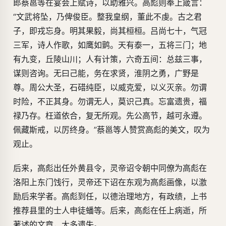
郎蔡邕等在宴会上赋诗，以助雅兴。高彪则奉上箴言：
“文武将坠，乃俾俊臣。整我皇纲，董此不虔。古之君
子，即戎忘身。明其果毅，尚其桓桓。吕尚七十，气冠
三军，诗人作歌，如鹰如鹯。天有泰一，五将三门；地
有九变，丘陵山川；人有计策，六奇五间：总兹三事，
谋则咨询。无曰己能，务在求贤，淮阴之勇，广野是
尊。周公大圣，石碏纯臣，以威克爱，以义灭亲。勿谓
时险，不正其身。勿谓无人，莫识己真。忘富遗贵，福
禄乃存。枉道依合，复无所观。先公高节，越可永遵。
佩藏斯戒，以厉终身。”蔡邕等人赞赏高彪的美文，叹为
观止。
后来，高彪出任外黄县令，灵帝诏令朝中同僚为高彪在
洛阳上东门饯行，灵帝还下诏在东观为高彪画像，以激
励后来学者。高彪到任，以德治理地方，有政绩，上书
推荐县里的士人申徒蟠等。后来，高彪在任上病逝，所
著述的文章，大多遗失。