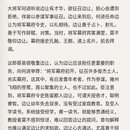
大将军何进听说边让有才华，欲征召边让，担心会遭到
拒绝，佯装以参谋军事征召。边让来到后，何进任命边
让为将军幕府令史，以礼相待。边让善于占卜、射礼，
善于写作辞赋、对策。当时，将军幕府宾客满堂，莫不
敬仰边让。幕府掾史孔融、王朗，递上名片，前去拜
谒。
议郎蔡邕很敬重边让，认为边让应该担任更重要的职
务，向何进举荐：“将军幕府初开，征召许多俊杰士人，
充实幕府，这其中，有白发耆年老者，作为参谋。雍州
飞翔的苍鹭，周公聚集的士人，也不过如此。臣注意
到，将军幕府令史陈留郡人边让，可谓天授奇才，聪明
睿智。边让幼年失去双亲，没有受过家庭教育。及至入
学读书，系统接受经学，甫一读书，就能够贯通经义，
教授者莫不感到惊讶，难以回答边让的提问，章句解释
也难以满足边让的求知欲。边让心志通达，尤其善于辩