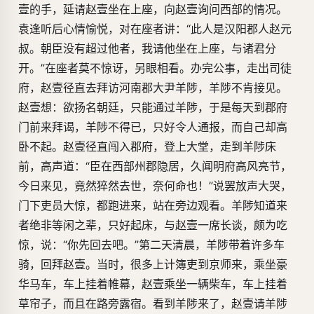
壹的手，延请赵壹坐在上座，向赵壹询问西部的情况。
袁逢听后心情愉悦，对在座者讲：“此人是汉阳郡人赵元
叔。朝臣没有超过他者，我请他坐在上座，与诸君分
开。”在座者莫不惊讶，另眼相看。办完公事，走出司徒
府，赵壹径直去拜访河南郡大尹羊陟，羊陟不肯接见。
赵壹想：欲扬名朝廷，只能通过羊陟，于是每天到郡府
门前来拜谒，羊陟不得已，只好令人通报，而自己却高
卧不起。赵壹径直闯入郡府，登上大堂，走到羊陟床
前，高声道：“臣在西部州郡隐居，久闻明府高风亮节，
今日来见，竟然猝然去世，奈何命也！”说罢放声大哭，
门下吏员大惊，都跑进来，站在旁边观看。羊陟知道来
者绝非等闲之辈，只好起床，与赵壹一席长谈，颇为吃
惊，说：“你先回去吧。”第二天清晨，羊陟带着许多车
骑，回拜赵壹。当时，很多上计簿吏到京师来，乘坐豪
华马车，车上挂着帷幕，赵壹乘坐一辆柴车，车上挂着
草帘子，而且在路旁露宿。看到羊陟来了，赵壹请羊陟