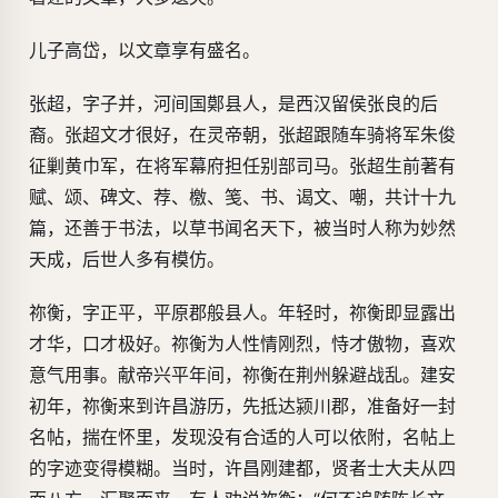
儿子高岱，以文章享有盛名。
张超，字子并，河间国鄚县人，是西汉留侯张良的后
裔。张超文才很好，在灵帝朝，张超跟随车骑将军朱俊
征剿黄巾军，在将军幕府担任别部司马。张超生前著有
赋、颂、碑文、荐、檄、笺、书、谒文、嘲，共计十九
篇，还善于书法，以草书闻名天下，被当时人称为妙然
天成，后世人多有模仿。
祢衡，字正平，平原郡般县人。年轻时，祢衡即显露出
才华，口才极好。祢衡为人性情刚烈，恃才傲物，喜欢
意气用事。献帝兴平年间，祢衡在荆州躲避战乱。建安
初年，祢衡来到许昌游历，先抵达颍川郡，准备好一封
名帖，揣在怀里，发现没有合适的人可以依附，名帖上
的字迹变得模糊。当时，许昌刚建都，贤者士大夫从四