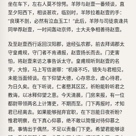
坐在车下，左右人莫不惊愕。羊陟与赵壹一番倾谈，直
至夕阳西下，相谈甚欢，临别时，羊陟拉着赵壹的手：
“良璞不剖，必然有泣血玉工！”此后，羊陟与司徒袁逢共
同举荐赵壹，一时间轰动京师，士大夫争相善待赵壹。
及至赵壹西行返回汉阳郡，途经弘农郡，前去拜谒郡太
守皇甫规，守门者不肯通报，赵壹扬长而去。门吏害
怕，将赵壹来访之事告诉太守。皇甫规听到赵壹的名
字，大惊，马上写信谢罪：“机缘不巧，错失与君相见，
未能当面倾谈。在下仰望大德，心存思念，虚心待君，
为日久矣。在下听说，仁者愍其区区，祈盼能聆听君之
教诲，以冰释仰望之意。今天清晨，门房来报，有一位
都尉带领两名上计簿吏，不期而至。门下再报时，才知
君已经离去。如果能够抛弃官职，在下岂能日夜祈盼？
惟君明察，在下真心仰慕，绝不敢以简慢对待仰慕之
君。事情出于偶然，不足以责备门下吏。希望君能够谅