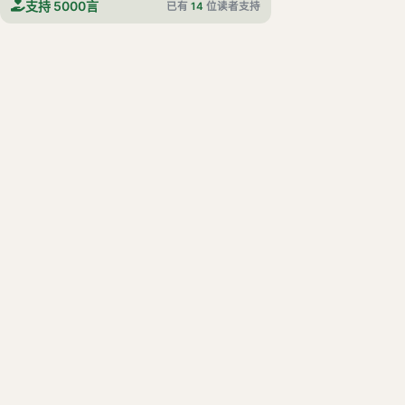
支持 5000言
已有
14
位读者支持
卷八十二上 方术列传
卷八十二下 方术列传
卷八十三 逸民列传
卷八十四 列女传
卷八十五 东夷列传
卷八十六 南蛮西南夷列传
卷八十七 西羌传
卷八十八 西域传
卷八十九 南匈奴列传
卷九十 乌桓鲜卑列传