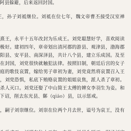
阿县躲避，后来返回封国。
王，孙子刘祗继位。刘祗在位七年，魏文帝曹丕接受汉室禅
重熹王，永平十五年改封为乐成王。刘党聪慧好学，喜欢阅读
系极好。建初四年，章帝划出清河郡的游县、观津县，渤海郡
饶阳县、安平县、南深泽县，共计八个县，建立乐成国。及至
。在封国，刘党很快就触犯法律。按照旧制，朝廷后宫的女子
掖庭的歌伎哀置，嫁给男子章初为妻，刘党竟然将哀置召入王
事，刘党恐惧，私底下贿赂哀置的姐姐哀焦，派人杀了章初。
，杀人灭口。刘党还娶了中山简王太傅的婢女李羽生为妾。和
下诏，削去东光县、鄡（qiāo）县，以示惩戒。
王，嗣子刘崇继位。刘崇在位两个月去世，谥号为哀王，没有