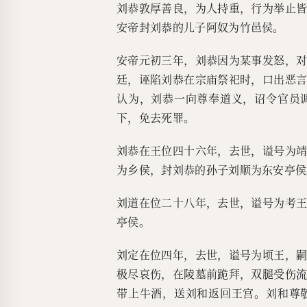
刘恭敦厚善良，为人持重，行为举止
安帝封刘恭的儿子阿奴为竹邑侯。
安帝元初三年，刘恭因为某事发怒，
廷，诬陷刘恭在宗庙祭祀时，口出恶
认为，刘恭一向尊奉道义，诏令官员
下，免去死罪。
刘恭在王位四十六年，去世，谥号为
为乡侯，封刘恭的孙子刘顺为东安亭侯
刘道在位二十八年，去世，谥号为考
亭侯。
刘定在位四年，去世，谥号为顷王，
极尽哀伤，在陵墓前跪拜，双腿受伤
带上牛酒，送刘和返回王宫。刘和尊