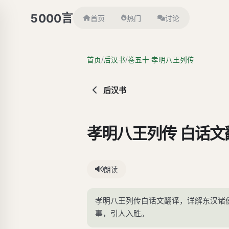
言
5000
首页
热门
讨论
/
/
首页
后汉书
卷五十 孝明八王列传
后汉书
孝明八王列传 白话文
朗读
孝明八王列传白话文翻译，详解东汉诸
事，引人入胜。