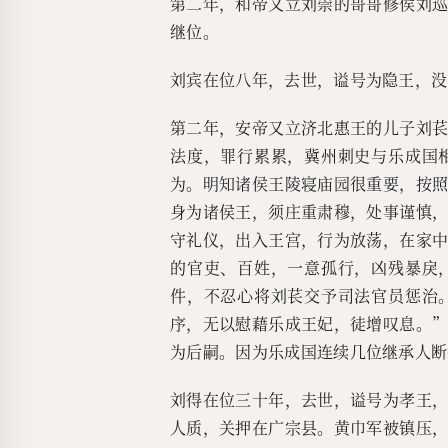
第二年，和帝又立刘崇的哥哥修侯刘
继位。
刘宾在位八年，去世，谥号为隐王，没
第二年，安帝又立济北惠王的儿子刘
法度，罪行累累，冀州刺史与乐成国
为。明知诸侯王陵寝庙园很重要，按
身为诸侯王，须庄重肃穆，处事谨慎
守礼仪，出入王宫，行为放荡，在家
的官吏、百姓，一意孤行，凶残暴戾
件，不忍心将刘苌交予司法官员惩治
序，无以慰藉乐成王妃，徒增叹息。
为后嗣。因为乐成国连续几位继承人断
刘得在位三十年，去世，谥号为孝王
人质，关押在广宗县。黄巾军被镇压