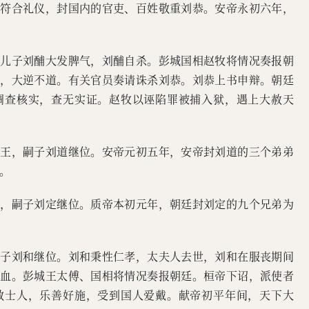
皆符合礼仪，封国内的官吏、百姓敬重刘恭。安帝永初六年，
对儿子刘酺大发脾气，刘酺自杀。彭城国相赵牧将情况奏报朝
言，大逆不道。有关官员奏请诛杀刘恭。刘恭上书申辩。朝廷
调查核实，查无实证。赵牧以诬陷罪被捕入狱，遇上大赦天
靖王，嗣子刘道继位。安帝元初五年，安帝封刘道的三个弟弟
。
王，嗣子刘定继位。质帝本初元年，朝廷封刘定的九个兄弟为
嗣子刘和继位。刘和秉性仁孝，太夫人去世，刘和在服丧期间
流血。彭城王太傅、国相将情况奏报朝廷。桓帝下诏，派使者
敬士人，乐善好施，受到国人爱戴。献帝初平年间，天下大