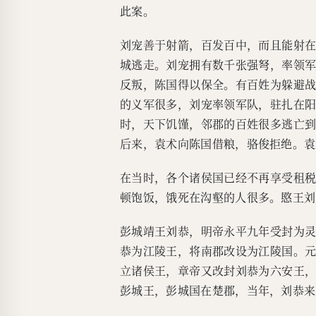
此案。
刘宠善于射箭，百发百中，而且能射
城逃走。刘宠拥有数千张强弩，率领
反叛，陈国得以保全。有百姓为躲避
的义军很多，刘宠率领军队，驻扎在
时，天下饥馑，邻郡的百姓很多逃亡
后来，袁术向陈国借粮，骆俊拒绝。袁
在当时，各个诸侯国已经不再享受租
顿饱饭，饿死在沟壑的人很多。愍王刘
彭城靖王刘恭，明帝永平九年受封为
恭为江陵王，将南郡改设为江陵国。
立诸侯王，章帝又改封刘恭为六安王
彭城王，彭城国在楚郡，当年，刘恭来