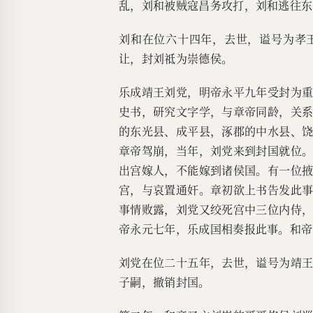
乱，刘和被贼寇昌务攻打，刘和逃往东
刘和在位六十四年，去世，谥号为孝
让，封刘祗为崇德侯。
乐成靖王刘党，明帝永平九年受封为
史书，研究文字学，与章帝同龄，关
的东光县、成平县，涿郡的中水县、
章帝驾崩，当年，刘党来到封国就位
出宫嫁人，不能嫁到诸侯国。有一位
宫，与哀置通奸。章初欲上书告发此
事情败露，刘党又绞死宫中三位内侍
帝永元七年，乐成国相奏报此事。和帝
刘党在位二十五年，去世，谥号为靖
子嗣，撤销封国。