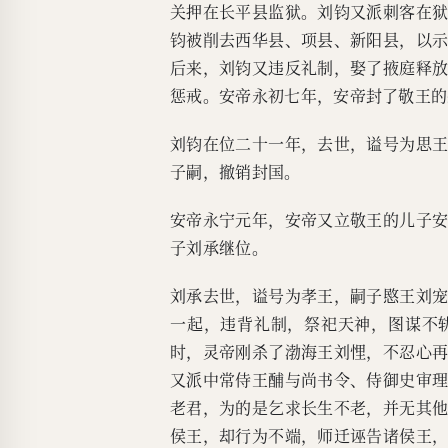
关押在长平县监狱。刘钧又派刺客在
钧被削去西华县、项县、新阳县，以
后来，刘钧又违反礼制，娶了掖庭释
惩戒。安帝永初七年，安帝封了敬王的
刘钧在位二十一年，去世，谥号为思
子嗣，撤销封国。
安帝永宁元年，安帝又立敬王的儿子
子刘承继位。
刘承去世，谥号为孝王，嗣子愍王刘
一起，违背礼制，祭祀天神，图谋不
时，灵帝刚杀了渤海王刘悝，不忍心
又派中常侍王酺与尚书令、侍御史审
老君，为的是乞求长生不老，并无其
侯王，却行为不端，师迁诬告诸侯王