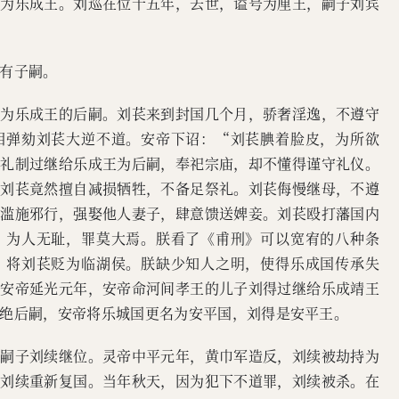
巡为乐成王。刘巡在位十五年，去世，谥号为厘王，嗣子刘宾
有子嗣。
苌为乐成王的后嗣。刘苌来到封国几个月，骄奢淫逸，不遵守
相弹劾刘苌大逆不道。安帝下诏：“刘苌腆着脸皮，为所欲
照礼制过继给乐成王为后嗣，奉祀宗庙，却不懂得谨守礼仪。
，刘苌竟然擅自减损牺牲，不备足祭礼。刘苌侮慢继母，不遵
中滥施邪行，强娶他人妻子，肆意馈送婢妾。刘苌殴打藩国内
，为人无耻，罪莫大焉。朕看了《甫刑》可以宽宥的八种条
。将刘苌贬为临湖侯。朕缺少知人之明，使得乐成国传承失
”安帝延光元年，安帝命河间孝王的儿子刘得过继给乐成靖王
绝后嗣，安帝将乐城国更名为安平国，刘得是安平王。
，嗣子刘续继位。灵帝中平元年，黄巾军造反，刘续被劫持为
，刘续重新复国。当年秋天，因为犯下不道罪，刘续被杀。在