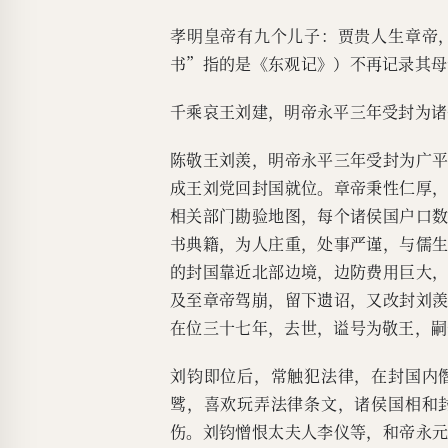
孝明皇帝有九个儿子：贾贵人生章帝
书”指的是《东观记》）不再记录其母
千乘哀王刘建，明帝永平三年受封为诸
陈敬王刘羡，明帝永平三年受封为广
成王刘党回封国就位。章帝秉性仁厚
相关部门勘验地图，每个诸侯国户口
书典籍，为人庄重，处事严谨，与儒
的封国靠近北部边境，边防费用巨大
及至章帝驾崩，留下遗诏，又改封刘
在位三十七年，去世，谥号为敬王，嗣
刘钧即位后，常触犯法律，在封国内
骘，喜欢玩弄法律条文，诸侯国相和
伤。刘钧憎恨太夫人李仪等，和帝永