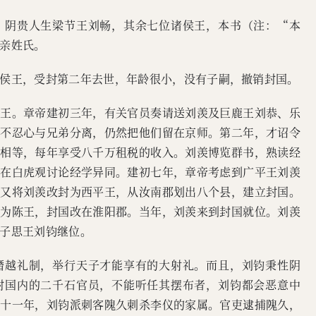
，阴贵人生梁节王刘畅，其余七位诸侯王，本书（注：“本
亲姓氏。
侯王，受封第二年去世，年龄很小，没有子嗣，撤销封国。
平王。章帝建初三年，有关官员奏请送刘羡及巨鹿王刘恭、乐
，不忍心与兄弟分离，仍然把他们留在京师。第二年，才诏令
数相等，每年享受八千万租税的收入。刘羡博览群书，熟读经
生在白虎观讨论经学异同。建初七年，章帝考虑到广平王刘羡
，又将刘羡改封为西平王，从汝南郡划出八个县，建立封国。
羡为陈王，封国改在淮阳郡。当年，刘羡来到封国就位。刘羡
子思王刘钧继位。
僭越礼制，举行天子才能享有的大射礼。而且，刘钧秉性阴
封国内的二千石官员，不能听任其摆布者，刘钧都会恶意中
元十一年，刘钧派刺客隗久刺杀李仪的家属。官吏逮捕隗久，