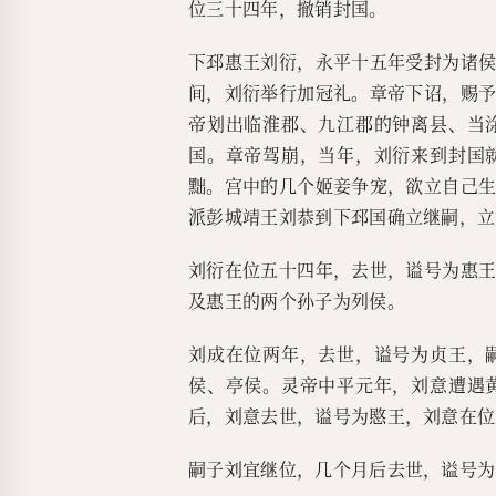
位三十四年，撤销封国。
下邳惠王刘衍，永平十五年受封为诸
间，刘衍举行加冠礼。章帝下诏，赐
帝划出临淮郡、九江郡的钟离县、当
国。章帝驾崩，当年，刘衍来到封国
黜。宫中的几个姬妾争宠，欲立自己
派彭城靖王刘恭到下邳国确立继嗣，立
刘衍在位五十四年，去世，谥号为惠
及惠王的两个孙子为列侯。
刘成在位两年，去世，谥号为贞王，
侯、亭侯。灵帝中平元年，刘意遭遇
后，刘意去世，谥号为愍王，刘意在位
嗣子刘宜继位，几个月后去世，谥号为