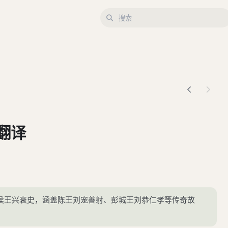
翻译
侯王兴衰史，涵盖陈王刘宠善射、彭城王刘恭仁孝等传奇故