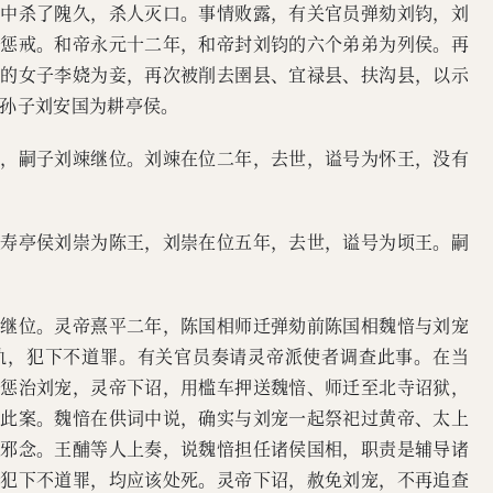
狱中杀了隗久，杀人灭口。事情败露，有关官员弹劾刘钧，刘
示惩戒。和帝永元十二年，和帝封刘钧的六个弟弟为列侯。再
放的女子李娆为妾，再次被削去圉县、宜禄县、扶沟县，以示
孙子刘安国为耕亭侯。
王，嗣子刘竦继位。刘竦在位二年，去世，谥号为怀王，没有
安寿亭侯刘崇为陈王，刘崇在位五年，去世，谥号为顷王。嗣
宠继位。灵帝熹平二年，陈国相师迁弹劾前陈国相魏愔与刘宠
轨，犯下不道罪。有关官员奏请灵帝派使者调查此事。在当
再惩治刘宠，灵帝下诏，用槛车押送魏愔、师迁至北寺诏狱，
理此案。魏愔在供词中说，确实与刘宠一起祭祀过黄帝、太上
他邪念。王酺等人上奏，说魏愔担任诸侯国相，职责是辅导诸
，犯下不道罪，均应该处死。灵帝下诏，赦免刘宠，不再追查