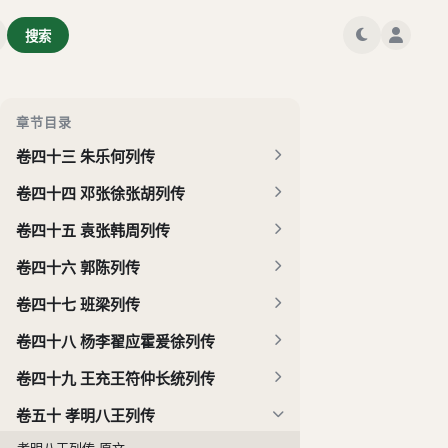
卷四十上 班彪列传
搜索
卷四十下 班彪列传
卷四十一 第五钟离宋寒列传
卷四十二 光武十王列传
章节目录
卷四十三 朱乐何列传
卷四十四 邓张徐张胡列传
卷四十五 袁张韩周列传
卷四十六 郭陈列传
卷四十七 班梁列传
卷四十八 杨李翟应霍爰徐列传
卷四十九 王充王符仲长统列传
卷五十 孝明八王列传
孝明八王列传 原文