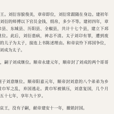
侯王。刘衍容貌俊美，章帝即位，刘衍常跟随在身边。建初年
予刘衍的师傅以下官员金钱、绢帛，多少不等。建初四年，章
涂县、东城县、历阳县、全椒县，共计十七个县，建立下邳
就位。此后，刘衍患病，神志不清。太子刘卬有罪，遭到废
生的儿子为太子，接连上书陈述理由。和帝哀怜下邳国争位，
刘成为太子。
王，嗣子刘成继位。顺帝永建元年，顺帝封了刘成的两个哥哥
嗣子刘意继位。顺帝阳嘉元年，顺帝封刘意的八个弟弟为乡
黄巾军之乱，弃国逃走。黄巾军被镇压，刘意复国，几个月
五十七年，享年九十岁。
哀王，没有子嗣，献帝建安十一年，撤销封国。