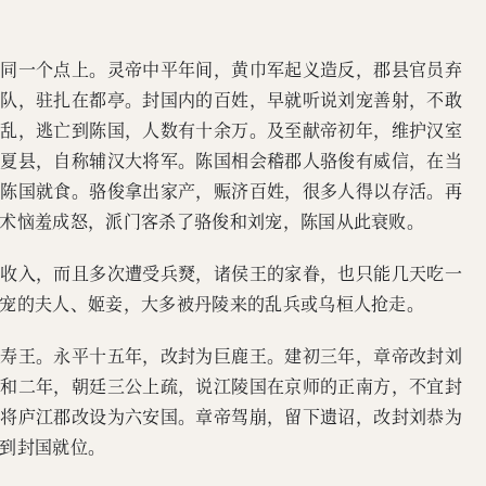
在同一个点上。灵帝中平年间，黄巾军起义造反，郡县官员弃
军队，驻扎在都亭。封国内的百姓，早就听说刘宠善射，不敢
战乱，逃亡到陈国，人数有十余万。及至献帝初年，维护汉室
阳夏县，自称辅汉大将军。陈国相会稽郡人骆俊有威信，在当
到陈国就食。骆俊拿出家产，赈济百姓，很多人得以存活。再
术恼羞成怒，派门客杀了骆俊和刘宠，陈国从此衰败。
税收入，而且多次遭受兵燹，诸侯王的家眷，也只能几天吃一
宠的夫人、姬妾，大多被丹陵来的乱兵或乌桓人抢走。
灵寿王。永平十五年，改封为巨鹿王。建初三年，章帝改封刘
元和二年，朝廷三公上疏，说江陵国在京师的正南方，不宜封
，将庐江郡改设为六安国。章帝驾崩，留下遗诏，改封刘恭为
到封国就位。